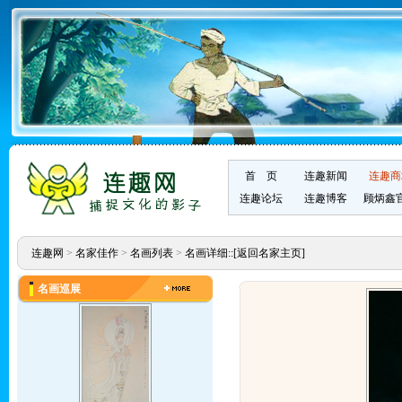
首 页
连趣新闻
连趣商
连趣论坛
连趣博客
顾炳鑫
连趣网
>
名家佳作
>
名画列表
>
名画详细::
[返回名家主页]
名画巡展