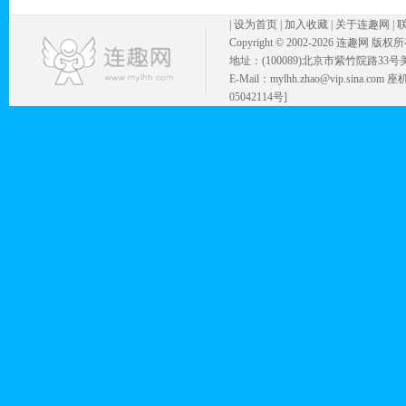
|
设为首页
|
加入收藏
|
关于连趣网
|
Copyright © 2002-
2026 连趣网 版权
地址：(100089)北京市紫竹院路33号
E-Mail：mylhh.zhao@vip.sina.
05042114号]