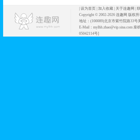
|
设为首页
|
加入收藏
|
关于连趣网
|
Copyright © 2002-
2026 连趣网 版权
地址：(100089)北京市紫竹院路33号
E-Mail：mylhh.zhao@vip.sina.
05042114号]