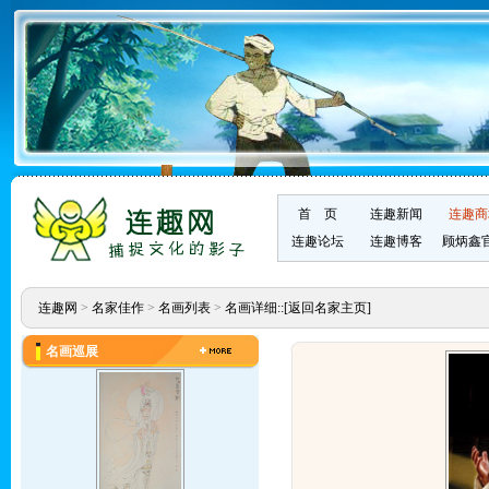
首 页
连趣新闻
连趣商
连趣论坛
连趣博客
顾炳鑫
连趣网
>
名家佳作
>
名画列表
>
名画详细::
[返回名家主页]
名画巡展