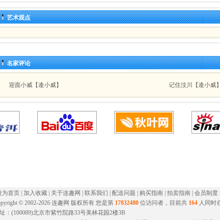
艺术观点
名家评论
迎面小威【逄小威】
记住汶川【逄小威
设为首页
|
加入收藏
|
关于连趣网
|
联系我们
|
配送问题
|
购买指南
|
拍卖指南
|
会员制度
pyright © 2002-
2026 连趣网 版权所有 您是第
17832480
位访问者，目前共
164
人同时
址：(100089)北京市紫竹院路33号美林花园2楼3B