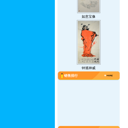
如意宝像
钟馗神威
销售排行