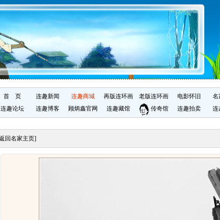
首 页
连趣新闻
连趣商城
再版连环画
老版连环画
电影怀旧
名
连趣论坛
连趣博客
顾炳鑫官网
连趣藏馆
传奇馆
连趣拍卖
连
[返回名家主页]