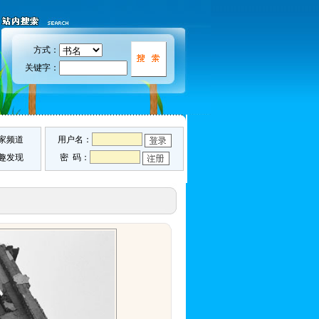
方式：
关键字：
家频道
用户名：
趣发现
密 码：