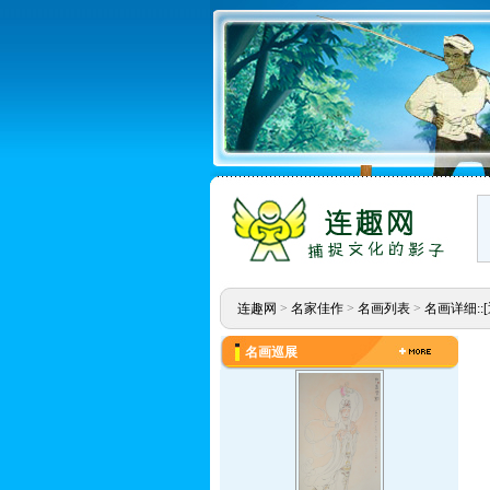
连趣网
>
名家佳作
>
名画列表
>
名画详细::
名画巡展