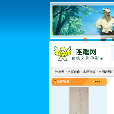
连趣网
>
名家佳作
>
名画列表
>
名画详细::
名画巡展