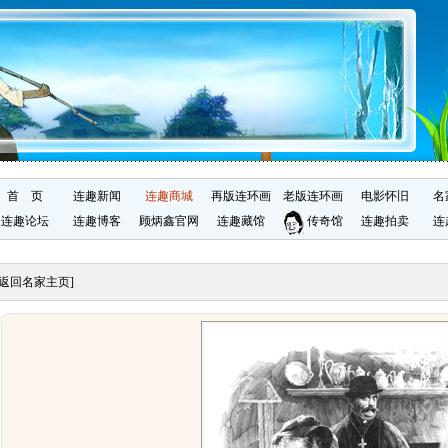
首 页
连趣新闻
连趣商城
再版连环画
老版连环画
电影怀旧
名
连趣论坛
连趣博客
顾炳鑫官网
连趣藏馆
传奇馆
连趣拍卖
连
[返回名家主页]