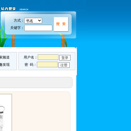
方式：
关键字：
家频道
用户名：
趣发现
密 码：