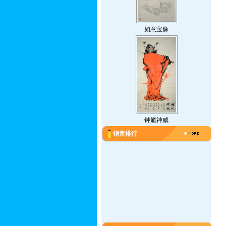
如意宝像
钟馗神威
销售排行