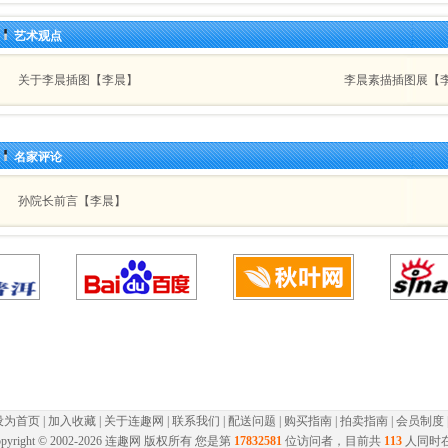
艺术观点
关于李晨插图【李晨】
李晨素描插图展【
名家评论
孙院长前言【李晨】
设为首页
|
加入收藏
|
关于连趣网
|
联系我们
|
配送问题
|
购买指南
|
拍卖指南
|
会员制度
pyright © 2002-
2026 连趣网 版权所有 您是第
17832581
位访问者，目前共
113
人同时