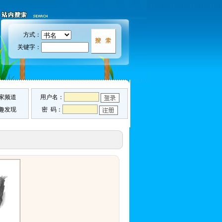
方式：
关键字：
家频道
用户名：
趣发现
密 码：