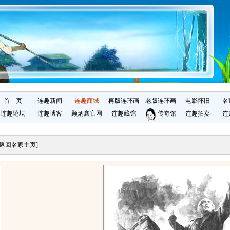
首 页
连趣新闻
连趣商城
再版连环画
老版连环画
电影怀旧
名
连趣论坛
连趣博客
顾炳鑫官网
连趣藏馆
传奇馆
连趣拍卖
连
[返回名家主页]