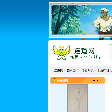
连趣网
>
名家佳作
>
名画列表
>
名画详细::
名画巡展