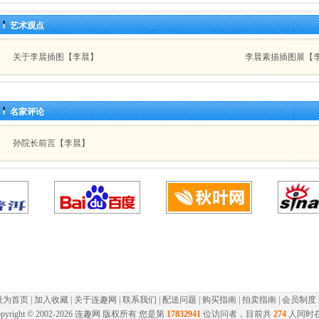
艺术观点
关于李晨插图【李晨】
李晨素描插图展【
名家评论
孙院长前言【李晨】
设为首页
|
加入收藏
|
关于连趣网
|
联系我们
|
配送问题
|
购买指南
|
拍卖指南
|
会员制度
pyright © 2002-
2026 连趣网 版权所有 您是第
17832941
位访问者，目前共
274
人同时