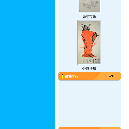
如意宝像
钟馗神威
销售排行