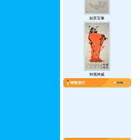
如意宝像
钟馗神威
销售排行