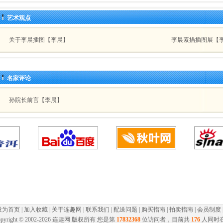
艺术观点
关于李晨插图【李晨】
李晨素描插图展【
名家评论
孙院长前言【李晨】
设为首页
|
加入收藏
|
关于连趣网
|
联系我们
|
配送问题
|
购买指南
|
拍卖指南
|
会员制度
pyright © 2002-
2026 连趣网 版权所有 您是第
17832368
位访问者，目前共
176
人同时