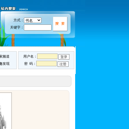
方式：
关键字：
家频道
用户名：
趣发现
密 码：