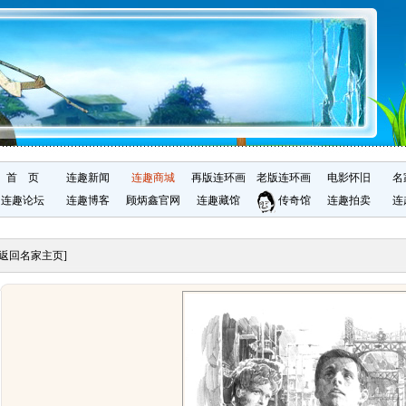
首 页
连趣新闻
连趣商城
再版连环画
老版连环画
电影怀旧
名
连趣论坛
连趣博客
顾炳鑫官网
连趣藏馆
传奇馆
连趣拍卖
连
[返回名家主页]