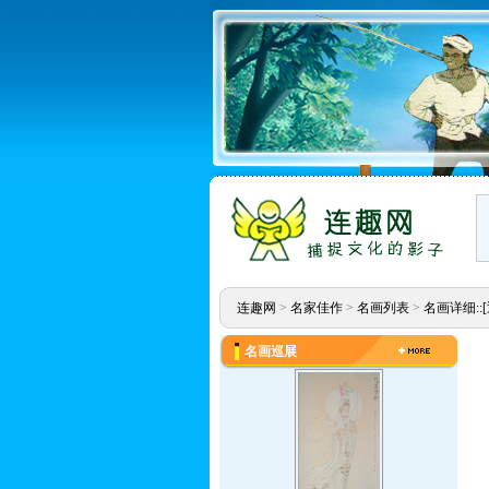
连趣网
>
名家佳作
>
名画列表
>
名画详细::
名画巡展