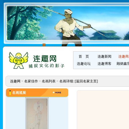
首 页
连趣新闻
连趣商
连趣论坛
连趣博客
顾炳鑫
连趣网
>
名家佳作
>
名画列表
>
名画详细::
[返回名家主页]
名画巡展