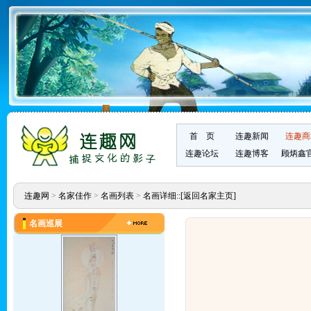
首 页
连趣新闻
连趣商
连趣论坛
连趣博客
顾炳鑫
连趣网
>
名家佳作
>
名画列表
>
名画详细::
[返回名家主页]
名画巡展