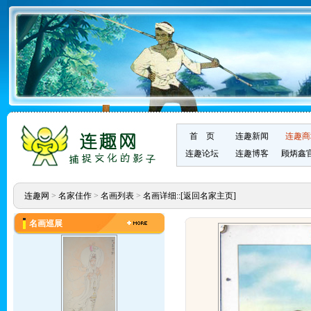
首 页
连趣新闻
连趣商
连趣论坛
连趣博客
顾炳鑫
连趣网
>
名家佳作
>
名画列表
>
名画详细::
[返回名家主页]
名画巡展