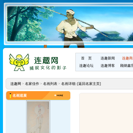
首 页
连趣新闻
连趣商
连趣论坛
连趣博客
顾炳鑫
连趣网
>
名家佳作
>
名画列表
>
名画详细::
[返回名家主页]
名画巡展