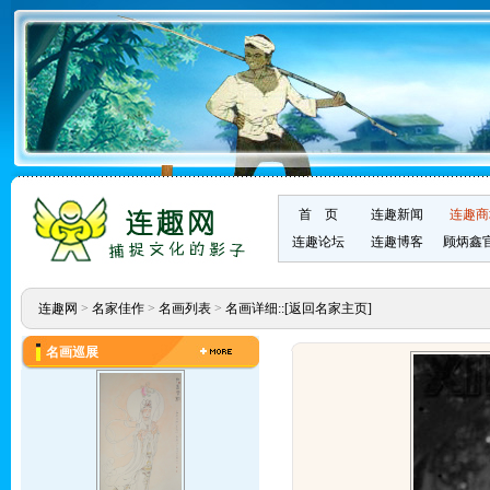
首 页
连趣新闻
连趣商
连趣论坛
连趣博客
顾炳鑫
连趣网
>
名家佳作
>
名画列表
>
名画详细::
[返回名家主页]
名画巡展