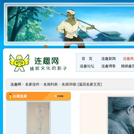
首 页
连趣新闻
连趣商
连趣论坛
连趣博客
顾炳鑫
连趣网
>
名家佳作
>
名画列表
>
名画详细::
[返回名家主页]
名画巡展