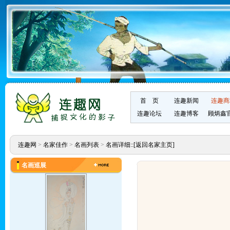
首 页
连趣新闻
连趣商
连趣论坛
连趣博客
顾炳鑫
连趣网
>
名家佳作
>
名画列表
>
名画详细::
[返回名家主页]
名画巡展