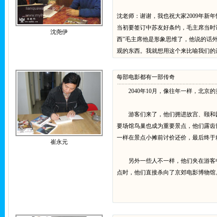
沈老师：谢谢，我也祝大家2009年新
当初要签订中苏友好条约，毛主席当时
沈尧伊
西”毛主席他是形象思维了，他说的话
观的东西。我就想用这个来比喻我们的
每部电影都有一部传奇
2040年10月，像往年一样，北京
游客们来了，他们拥进故宫、颐和园，
要场馆鸟巢也成为重要景点，他们露齿
一样在景点小摊前讨价还价，最后终于
崔永元
另外一些人不一样，他们夹在游客中
点时，他们直接杀向了京郊电影博物馆