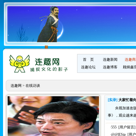
首 页
连趣新闻
连趣商
连趣论坛
连趣博客
顾炳鑫
连趣网
> 在线访谈
[实录]
大家忙着向
央视加速改版求
事》，观众越来
·555 [用户留言]
·@@lESip [用