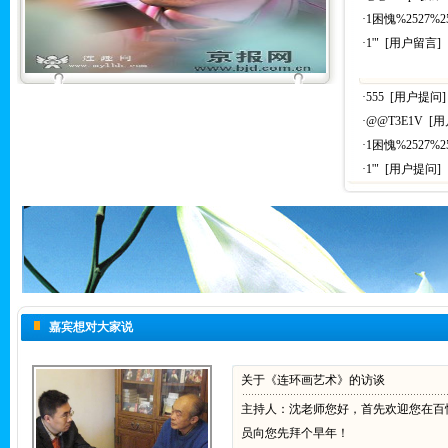
·1困愧%2527%2
·1'" [用户留言]
·555 [用户提问]
·@@T3E1V [
·1困愧%2527%2
·1'" [用户提问]
嘉宾想对大家说
关于《连环画艺术》的访谈
主持人：沈老师您好，首先欢迎您在百
员向您先拜个早年！