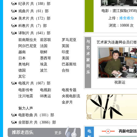
纪录片 共（188）部
电影：
渡江探险(195
戏曲片 共（61）部
上传：
难舍难分
美术片 共（172）部
浏览：10808 次
科教片 共（7）部
译制片 共（641）部
前南斯拉夫
前苏联
罗马尼亚
与
艺术家为连趣网会员们签
阿尔巴尼亚
法国
英国
艺
越南
朝鲜
印度
术
日本
墨西哥
美国
家
奥地利
埃及
巴基斯坦
同
德国
波兰
合拍
乐
其它
张连文和毕建锋
崔永元
祝新运
电视片 共（667）部
电影传奇
电视剧
电视专题
汶川地震
08奥运
央视电影流
金岁月
魅力人声
电影歌曲 共（101）部
全部影片 共（3066）部
电
更多