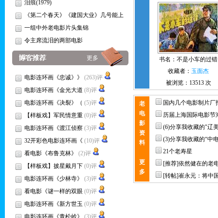
泪痕(1979)
《第二个春天》《建国大业》几号能上
一组中外老电影片头集锦
令主席流泪的两部电影
更多
书名：
不是小车的过错
收藏者：
玉面杰
电影连环画《忠诚》》
(263)评
被浏览：13513 次
电影连环画《金光大道
(8)评
电影连环画《决裂》（
(5)评
国内几个电影制片厂
老
电
历届上海国际电影节
【样板戏】军民情意重
(0)评
影
(6)分享我收藏的"辽
电影连环画《渡江侦察
(3)评
资
(3)分享我收藏的“中
32开彩色电影连环画《
(10)评
料
21个老寿星
看电影《布鲁克林》
(2)评
更
[推荐]依然健在的老
【样板戏】披星戴月下
(0)评
多
[转帖]崔永元：将中
电影连环画《少林寺》
(3)评
看电影《谜一样的双眼
(0)评
电影连环画《新方世玉
(0)评
电影连环画《青松岭》
(3)评