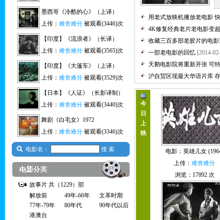
墨西哥《冷酷的心》（上译）
用老式放映机播放老电影 
上传：
难舍难分
被观看(3446)次
4K修复经典老片老电影变
【印度】《流浪者》（长译）
收藏三百多部老胶片的电影
上传：
难舍难分
被观看(3565)次
一部老电影的回忆
[2014-02
天鹅电影院将重新开张 可
【印度】《大篷车》（上译）
沪自贸区现最大华语片库 存
上传：
难舍难分
被观看(3529)次
【日本】《人证》（长影译制）
今
上传：
难舍难分
被观看(3440)次
日
舞剧《白毛女》1972
上
上传：
难舍难分
被观看(3346)次
映
电影名：
搜 索
电影：
英雄儿女 (1964
上传：
难舍难分
浏览：17892 次
故事片 共（1229）部
解放前
49年-66年
文革时期
77年-79年
80年代
90年代以后
港澳台