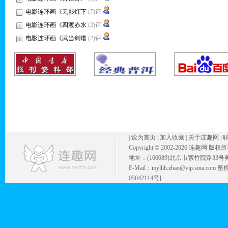
电影连环画《无影灯下
(7)评
电影连环画《四渡赤水
(2)评
电影连环画《武当剑谱
(2)评
|
设为首页
|
加入收藏
|
关于连趣网
|
Copyright © 2002-
2026 连趣网 版权
地址：(100089)北京市紫竹院路33号
E-Mail：mylhh.zhao@vip.sina.
05042114号]