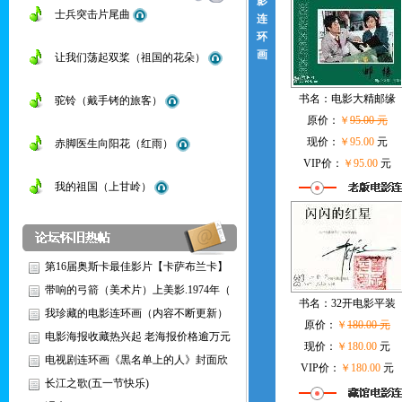
影
士兵突击片尾曲
连
环
画
让我们荡起双桨（祖国的花朵）
书名：
电影大精邮缘
驼铃（戴手铐的旅客）
原价：
￥
95.00 元
现价：
￥95.00
元
赤脚医生向阳花（红雨）
VIP价：
￥95.00
元
我的祖国（上甘岭）
第16届奥斯卡最佳影片【卡萨布兰卡】
带响的弓箭（美术片）上美影.1974年（
书名：
32开电影平装
我珍藏的电影连环画（内容不断更新）
原价：
￥
180.00 元
电影海报收藏热兴起 老海报价格逾万元
现价：
￥180.00
元
电视剧连环画《黒名单上的人》封面欣
VIP价：
￥180.00
元
长江之歌(五一节快乐)