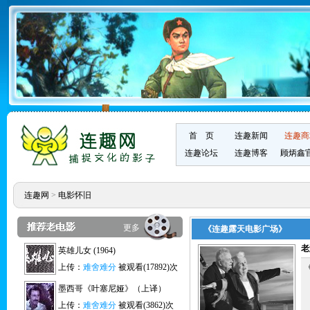
首 页
连趣新闻
连趣商
连趣论坛
连趣博客
顾炳鑫
连趣网
>
电影怀旧
更多
《连趣露天电影广场》
老
英雄儿女 (1964)
上传：
难舍难分
被观看(17892)次
墨西哥《叶塞尼娅》（上译）
上传：
难舍难分
被观看(3862)次