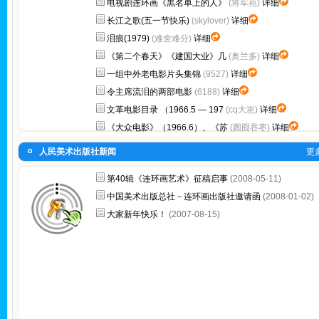
电视剧连环画《黒名单上的人》
(将军苑)
详细
长江之歌(五一节快乐)
(skylover)
详细
泪痕(1979)
(难舍难分)
详细
《第二个春天》《建国大业》几
(奥兰多)
详细
一组中外老电影片头集锦
(9527)
详细
令主席流泪的两部电影
(6188)
详细
文革电影目录 （1966.5 — 197
(cq大崽)
详细
《大众电影》（1966.6）、《苏
(囫囵吞枣)
详细
人民美术出版社新闻
更
第40辑《连环画艺术》征稿启事
(2008-05-11)
中国美术出版总社－连环画出版社邀请函
(2008-01-02)
大家新年快乐！
(2007-08-15)