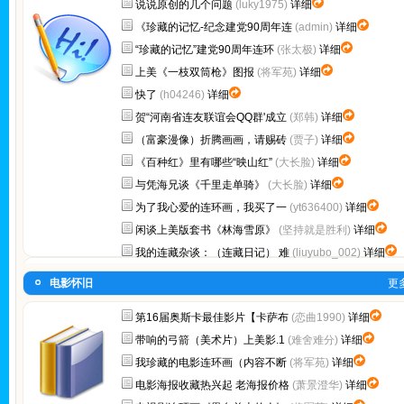
说说原创的几个问题
(luky1975)
详细
《珍藏的记忆-纪念建党90周年连
(admin)
详细
“珍藏的记忆”建党90周年连环
(张太极)
详细
上美《一枝双筒枪》图报
(将军苑)
详细
快了
(h04246)
详细
贺“河南省连友联谊会QQ群'成立
(郑韩)
详细
（富豪漫像）折腾画画，请赐砖
(贾子)
详细
《百种红》里有哪些“映山红”
(大长脸)
详细
与凭海兄谈《千里走单骑》
(大长脸)
详细
为了我心爱的连环画，我买了一
(yt636400)
详细
闲谈上美版套书《林海雪原》
(坚持就是胜利)
详细
我的连藏杂谈：（连藏日记） 难
(liuyubo_002)
详细
电影怀旧
更
第16届奥斯卡最佳影片【卡萨布
(恋曲1990)
详细
带响的弓箭（美术片）上美影.1
(难舍难分)
详细
我珍藏的电影连环画（内容不断
(将军苑)
详细
电影海报收藏热兴起 老海报价格
(萧景澄华)
详细