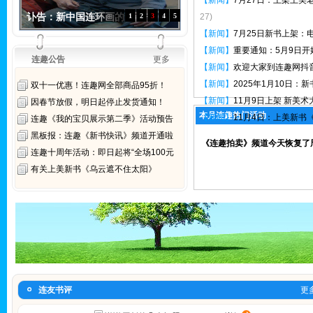
【新闻】
7月27日：上架上美
讣告：新中国连环画的“保护
1
2
3
4
5
27)
【新闻】
7月25日新书上架：
【新闻】
重要通知：5月9日
连趣公告
更多
【新闻】
欢迎大家到连趣网抖
【新闻】
2025年1月10日
双十一优惠！连趣网全部商品95折！
【新闻】
11月9日上架 新美
因春节放假，明日起停止发货通知！
本月连趣热门活动
【新闻】
11月4日：上美新
连趣《我的宝贝展示第二季》活动预告
黑板报：连趣《新书快讯》频道开通啦
《连趣拍卖》频道今天恢复了周
连趣十周年活动：即日起将“全场100元
有关上美新书《乌云遮不住太阳》
连友书评
更