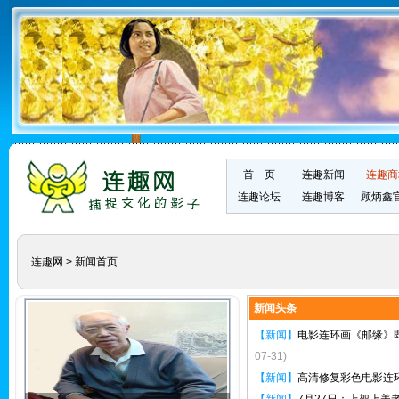
首 页
连趣新闻
连趣商
连趣论坛
连趣博客
顾炳鑫
连趣网
>
新闻首页
新闻头条
【新闻】
电影连环画《邮缘》即
07-31)
【新闻】
高清修复彩色电影连