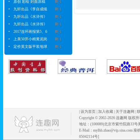
•
原创 彩绘 封面原稿
剩 1
•
九轩出品《李自成续
剩 1
•
九轩出品《水浒传》
剩 1
•
九轩出品《水浒传》
剩 1
•
2017连环画报第5、6
剩 1
•
上美50开小精黄泥岗
剩 1
•
定价英文版平装地球
剩 1
|
设为首页
|
加入收藏
|
关于连趣网
|
Copyright © 2002-
2026 连趣网 版权
地址：(100089)北京市紫竹院路33号
E-Mail：mylhh.zhao@vip.sina.
05042114号]