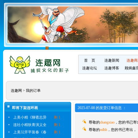
首 页
连趣新闻
连趣商
连趣论坛
连趣博客
顾炳鑫
连趣网
> 我的订单
即将下架连环画
2025-07-08 的发货订单信息 ：
•
上美小精《聊斋志异
剩 1
尊敬的
zhangxiao
，您的书已寄
•
连社小精狄青演义全
剩 1
尊敬的
mlhh
，您的书已寄出，
•
上美32开平装春《春
剩 1