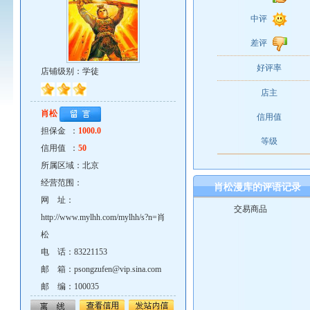
中评
差评
好评率
店铺级别：学徒
店主
肖松
信用值
担保金 ：
1000.0
等级
信用值 ：
50
所属区域：北京
经营范围：
肖松漫库的评语记录
网 址：
交易商品
http://www.mylhh.com/mylhh/s?n=肖
松
电 话：83221153
邮 箱：psongzufen@vip.sina.com
邮 编：100035