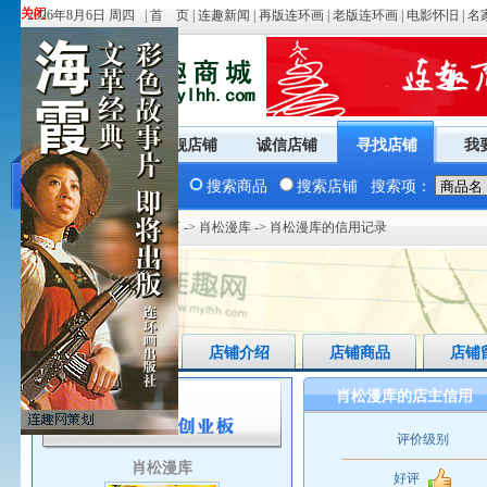
关闭
关闭
2026年8月6日 周四 |
首 页
|
连趣新闻
|
再版连环画
|
老版连环画
|
电影怀旧
|
名
商城首页
旗舰店铺
诚信店铺
寻找店铺
我
搜索商品
搜索店铺
搜索项：
您现在的位置：
商城首页
->
肖松漫库
-> 肖松漫库的信用记录
店铺首页
店铺介绍
店铺商品
店铺
肖松漫库的店主信用
评价级别
肖松漫库
好评