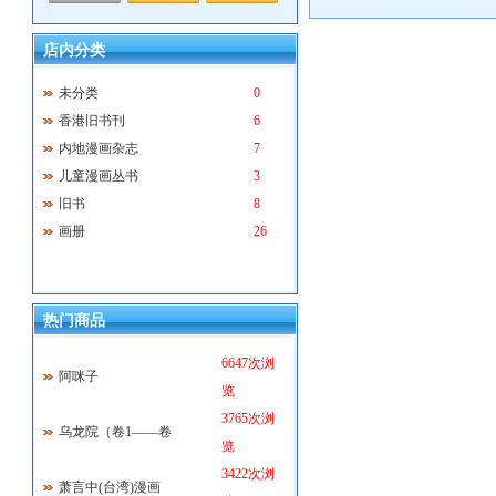
店内分类
未分类
0
香港旧书刊
6
内地漫画杂志
7
儿童漫画丛书
3
旧书
8
画册
26
热门商品
6647次浏
阿咪子
览
3765次浏
乌龙院（卷1——卷
览
3422次浏
萧言中(台湾)漫画