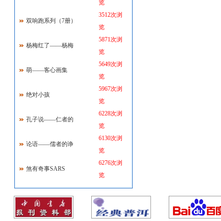
览
3512次浏
双响跑系列（7册）
览
5871次浏
杨梅红了——杨梅
览
5649次浏
萌——客心画集
览
5967次浏
绝对小孩
览
6228次浏
孔子说——仁者的
览
6130次浏
论语——儒者的诤
览
6276次浏
煞有奇事SARS
览