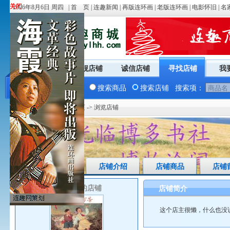
关闭
关闭
2026年8月6日 周四 |
首 页
|
连趣新闻
|
再版连环画
|
老版连环画
|
电影怀旧
|
名
商城首页
旗舰店铺
诚信店铺
寻找店铺
我
搜索商品
搜索店铺
搜索项：
您现在的位置：
商城首页
-> 浏览店铺
店铺首页
店铺介绍
店铺商品
店铺
博多书社的店铺
店铺简介
这个店主很懒，什么也没