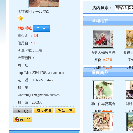
店内搜索：
店铺级别：一片空白
掌柜推荐
博多书社
担保金 ：
0.0
信用值 ：
0
所属区域：上海
历史人物故事连
四进士
经营范围：
原价:
￥23.0
原价
网 址：
现价:
￥23.0
现价
最新商品
http://shop35914703.taobao.com
电 话：021-52765445
邮 箱：
wanfang1128@yahoo.com.cn
邮 编：200333
梁山伯与祝英台
《杜
原价:
￥16.0
原价
现价:
￥16.0
现价