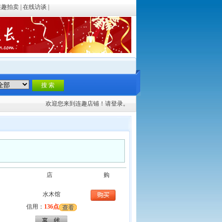
连趣拍卖
|
在线访谈
|
欢迎您来到连趣店铺！请
登录。
店
购
水木馆
信用：
136点