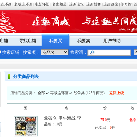
版连环画
|
老版连环画
|
电影怀旧
|
名家频道
|
连趣论坛
|
连趣博客
|
连趣藏馆
|
传奇馆
|
店铺
寻找店铺
我要买
我要卖
用户帮助
搜索店铺
搜索项：
搜索词：
分类商品列表
店铺商品分类：
全部
->
再版连环画
->
战争类
(125件商品)
返回上级
图
名
价
地
拿破仑·甲午海战·李
75.0
元
北京
品相：
10品
已卖出：
0
件