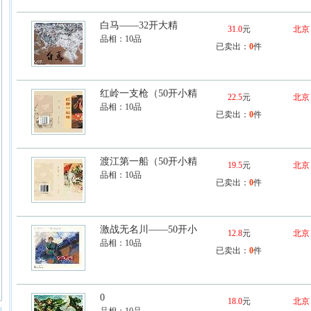
白马——32开大精
31.0
元
北京
品相：
10品
已卖出：
0
件
红岭一支枪（50开小精
22.5
元
北京
品相：
10品
已卖出：
0
件
渡江第一船（50开小精
19.5
元
北京
品相：
10品
已卖出：
0
件
激战无名川——50开小
12.8
元
北京
品相：
10品
已卖出：
0
件
0
18.0
元
北京