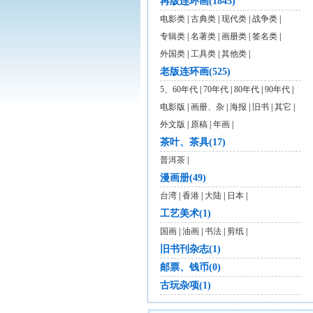
再版连环画(1845)
电影类
|
古典类
|
现代类
|
战争类
|
专辑类
|
名著类
|
画册类
|
签名类
|
外国类
|
工具类
|
其他类
|
老版连环画(525)
5、60年代
|
70年代
|
80年代
|
90年代
|
电影版
|
画册、杂
|
海报
|
旧书
|
其它
|
外文版
|
原稿
|
年画
|
茶叶、茶具(17)
普洱茶
|
漫画册(49)
台湾
|
香港
|
大陆
|
日本
|
工艺美术(1)
国画
|
油画
|
书法
|
剪纸
|
旧书刊杂志(1)
邮票、钱币(0)
古玩杂项(1)