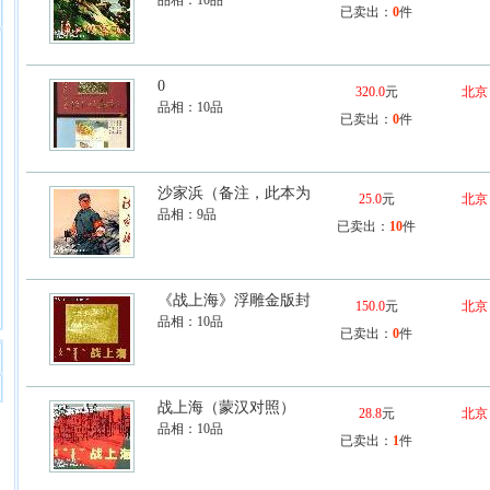
品相：
10品
已卖出：
0
件
0
320.0
元
北京
品相：
10品
已卖出：
0
件
沙家浜（备注，此本为
25.0
元
北京
品相：
9品
已卖出：
10
件
《战上海》浮雕金版封
150.0
元
北京
品相：
10品
已卖出：
0
件
战上海（蒙汉对照）
28.8
元
北京
品相：
10品
已卖出：
1
件