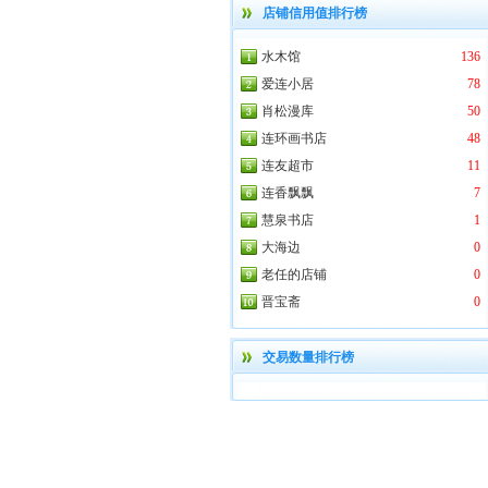
店铺信用值排行榜
水木馆
136
爱连小居
78
肖松漫库
50
连环画书店
48
连友超市
11
连香飘飘
7
慧泉书店
1
大海边
0
老任的店铺
0
晋宝斋
0
交易数量排行榜