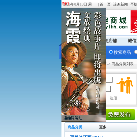
关闭
关闭
2026年8月10日 周一 |
首 页
|
连趣新闻
|
再
商城首页
旗舰店铺
诚信
搜索商品
您现在的位置：
商城首页
-> 商品分类列表
用户名：
密 码：
商品分类
+ 更多