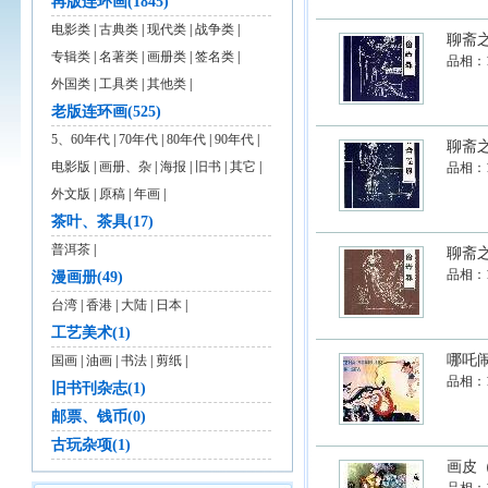
再版连环画(1845)
电影类
|
古典类
|
现代类
|
战争类
|
聊斋
专辑类
|
名著类
|
画册类
|
签名类
|
品相：
外国类
|
工具类
|
其他类
|
老版连环画(525)
5、60年代
|
70年代
|
80年代
|
90年代
|
聊斋
电影版
|
画册、杂
|
海报
|
旧书
|
其它
|
品相：
外文版
|
原稿
|
年画
|
茶叶、茶具(17)
普洱茶
|
聊斋
品相：
漫画册(49)
台湾
|
香港
|
大陆
|
日本
|
工艺美术(1)
哪吒
国画
|
油画
|
书法
|
剪纸
|
品相：
旧书刊杂志(1)
邮票、钱币(0)
古玩杂项(1)
画皮