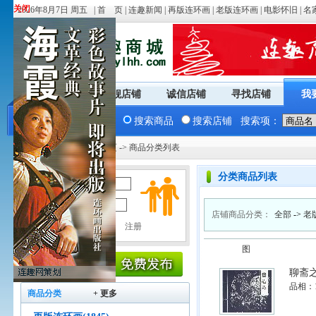
关闭
关闭
2026年8月7日 周五 |
首 页
|
连趣新闻
|
再版连环画
|
老版连环画
|
电影怀旧
|
名
商城首页
旗舰店铺
诚信店铺
寻找店铺
我
搜索商品
搜索店铺
搜索项：
您现在的位置：
商城首页
-> 商品分类列表
分类商品列表
用户名：
密 码：
店铺商品分类：
全部
->
老
图
聊斋
品相：
商品分类
+ 更多