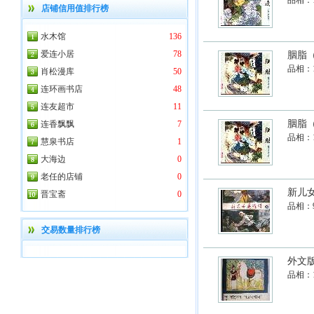
品相：
店铺信用值排行榜
水木馆
136
爱连小居
78
胭脂
品相：
肖松漫库
50
连环画书店
48
连友超市
11
胭脂
连香飘飘
7
品相：
慧泉书店
1
大海边
0
老任的店铺
0
新儿
晋宝斋
0
品相：
交易数量排行榜
外文
品相：