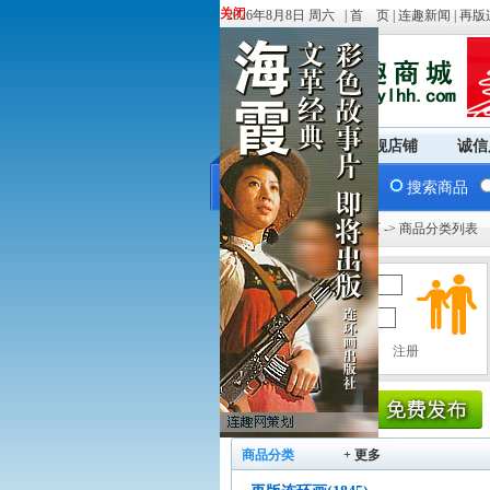
关闭
关闭
2026年8月8日 周六 |
首 页
|
连趣新闻
|
再版
商城首页
旗舰店铺
诚信
搜索商品
您现在的位置：
商城首页
-> 商品分类列表
用户名：
密 码：
商品分类
+ 更多