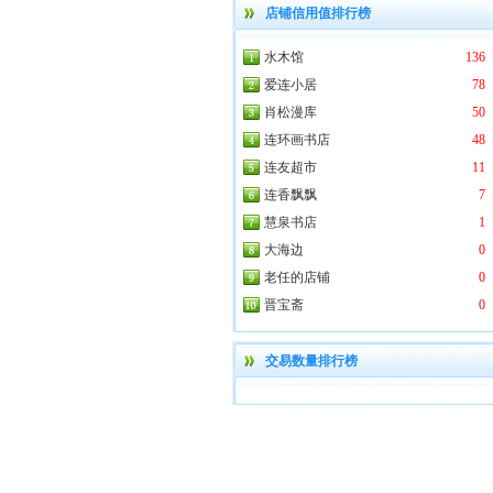
店铺信用值排行榜
水木馆
136
爱连小居
78
肖松漫库
50
连环画书店
48
连友超市
11
连香飘飘
7
慧泉书店
1
大海边
0
老任的店铺
0
晋宝斋
0
交易数量排行榜