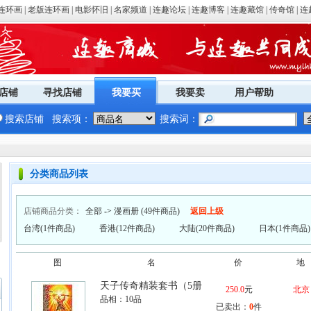
连环画
|
老版连环画
|
电影怀旧
|
名家频道
|
连趣论坛
|
连趣博客
|
连趣藏馆
|
传奇馆
|
连
店铺
寻找店铺
我要买
我要卖
用户帮助
搜索店铺
搜索项：
搜索词：
分类商品列表
店铺商品分类：
全部
->
漫画册
(49件商品)
返回上级
台湾(1件商品)
香港(12件商品)
大陆(20件商品)
日本(1件商品)
图
名
价
地
天子传奇精装套书（5册
250.0
元
北京
品相：
10品
已卖出：
0
件