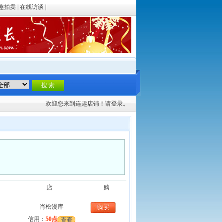
趣拍卖
|
在线访谈
|
欢迎您来到连趣店铺！请
登录。
店
购
肖松漫库
信用：
50点