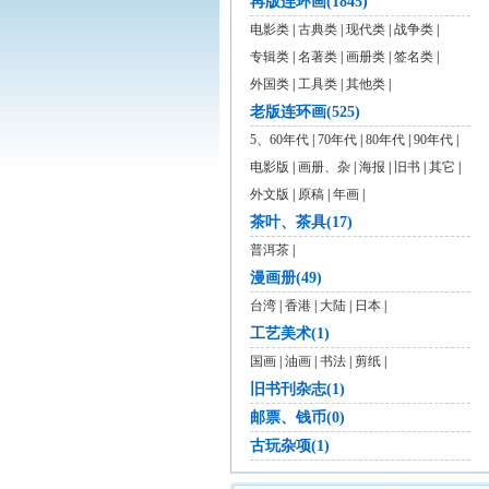
再版连环画(1845)
电影类
|
古典类
|
现代类
|
战争类
|
专辑类
|
名著类
|
画册类
|
签名类
|
外国类
|
工具类
|
其他类
|
老版连环画(525)
5、60年代
|
70年代
|
80年代
|
90年代
|
电影版
|
画册、杂
|
海报
|
旧书
|
其它
|
外文版
|
原稿
|
年画
|
茶叶、茶具(17)
普洱茶
|
漫画册(49)
台湾
|
香港
|
大陆
|
日本
|
工艺美术(1)
国画
|
油画
|
书法
|
剪纸
|
旧书刊杂志(1)
邮票、钱币(0)
古玩杂项(1)