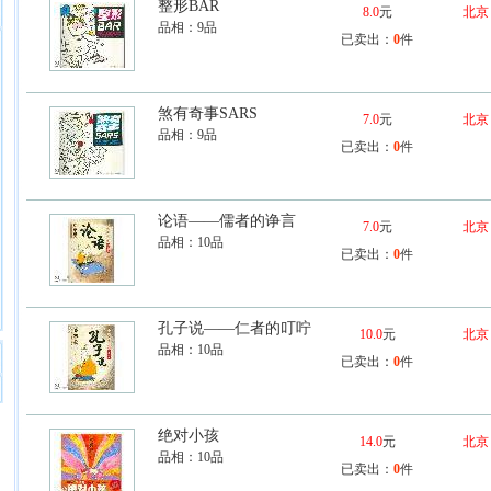
整形BAR
8.0
元
北京
品相：
9品
已卖出：
0
件
煞有奇事SARS
7.0
元
北京
品相：
9品
已卖出：
0
件
论语——儒者的诤言
7.0
元
北京
品相：
10品
已卖出：
0
件
孔子说——仁者的叮咛
10.0
元
北京
品相：
10品
已卖出：
0
件
绝对小孩
14.0
元
北京
品相：
10品
已卖出：
0
件