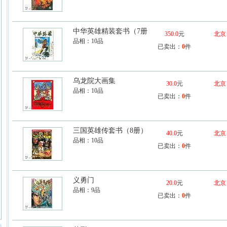
中华英雄精装套书（7册
350.0
元
北京
品相：
10品
已卖出：
0
件
乌龙院大画集
30.0
元
北京
品相：
10品
已卖出：
0
件
三国英雄传套书（8册）
40.0
元
北京
品相：
10品
已卖出：
0
件
义勇门
20.0
元
北京
品相：
9品
已卖出：
0
件