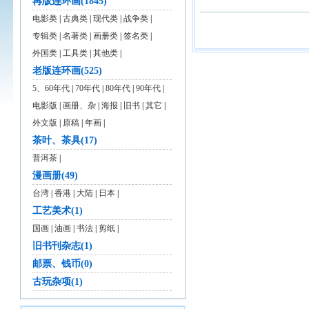
再版连环画(1845)
电影类
|
古典类
|
现代类
|
战争类
|
专辑类
|
名著类
|
画册类
|
签名类
|
外国类
|
工具类
|
其他类
|
老版连环画(525)
5、60年代
|
70年代
|
80年代
|
90年代
|
电影版
|
画册、杂
|
海报
|
旧书
|
其它
|
外文版
|
原稿
|
年画
|
茶叶、茶具(17)
普洱茶
|
漫画册(49)
台湾
|
香港
|
大陆
|
日本
|
工艺美术(1)
国画
|
油画
|
书法
|
剪纸
|
旧书刊杂志(1)
邮票、钱币(0)
古玩杂项(1)