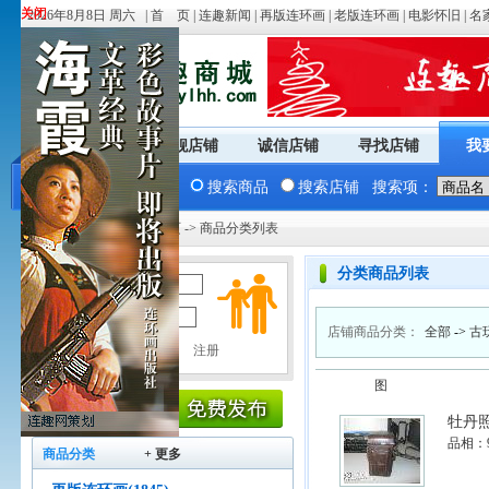
关闭
关闭
2026年8月8日 周六 |
首 页
|
连趣新闻
|
再版连环画
|
老版连环画
|
电影怀旧
|
名
商城首页
旗舰店铺
诚信店铺
寻找店铺
我
搜索商品
搜索店铺
搜索项：
您现在的位置：
商城首页
-> 商品分类列表
分类商品列表
用户名：
密 码：
店铺商品分类：
全部
->
古
图
牡丹
品相：
商品分类
+ 更多