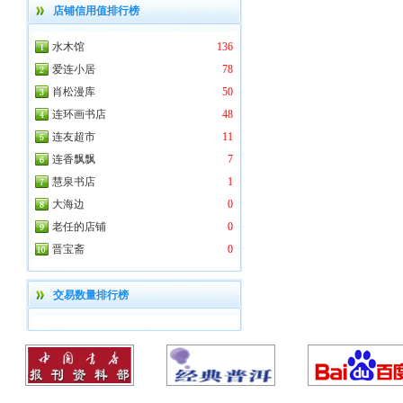
店铺信用值排行榜
水木馆
136
爱连小居
78
肖松漫库
50
连环画书店
48
连友超市
11
连香飘飘
7
慧泉书店
1
大海边
0
老任的店铺
0
晋宝斋
0
交易数量排行榜