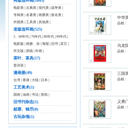
再版连环画(1845)
电影类
|
古典类
|
现代类
|
战争类
|
专辑类
|
名著类
|
画册类
|
签名类
|
中华
外国类
|
工具类
|
其他类
|
品相：
老版连环画(525)
5、60年代
|
70年代
|
80年代
|
90年代
|
电影版
|
画册、杂
|
海报
|
旧书
|
其它
|
乌龙
外文版
|
原稿
|
年画
|
品相：
茶叶、茶具(17)
普洱茶
|
漫画册(49)
三国
品相：
台湾
|
香港
|
大陆
|
日本
|
工艺美术(1)
国画
|
油画
|
书法
|
剪纸
|
义勇
旧书刊杂志(1)
品相：
邮票、钱币(0)
古玩杂项(1)