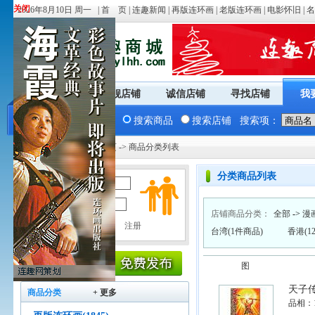
关闭
关闭
2026年8月10日 周一 |
首 页
|
连趣新闻
|
再版连环画
|
老版连环画
|
电影怀旧
|
名
商城首页
旗舰店铺
诚信店铺
寻找店铺
我
搜索商品
搜索店铺
搜索项：
您现在的位置：
商城首页
-> 商品分类列表
分类商品列表
用户名：
密 码：
店铺商品分类：
全部
->
漫
台湾(1件商品)
香港(1
图
天子
商品分类
+ 更多
品相：