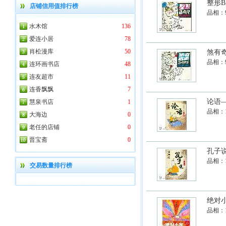
整形B
店铺信用值排行榜
品相：
水木馆
136
爱连小居
78
肖松漫库
50
煞有奇
品相：
连环画书店
48
连友超市
11
连香飘飘
7
论语
慧泉书店
1
品相：
大海边
0
老任的店铺
0
晋宝斋
0
孔子
品相：
交易数量排行榜
绝对
品相：