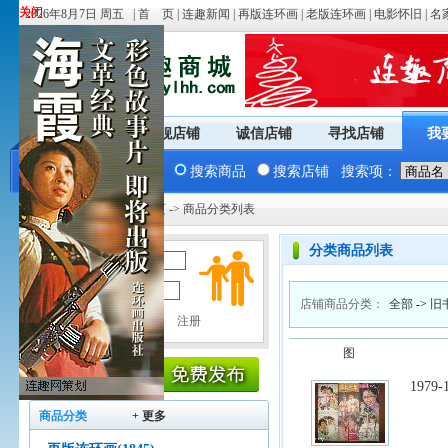
关闭
关闭
2026年8月7日 周五 |
首 页
|
连趣新闻
|
再版连环画
|
老版连环画
|
电影怀旧
|
名
商城首页
旗舰店铺
诚信店铺
寻找店铺
我
搜索商品
搜索店铺
搜索项：
您现在的位置：
商城首页
-> 商品分类列表
分类商品列表
用户名：
密 码：
店铺商品分类：
全部
->
旧
图
1979
商品分类
+ 更多