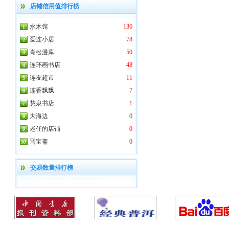
店铺信用值排行榜
水木馆
136
爱连小居
78
肖松漫库
50
连环画书店
48
连友超市
11
连香飘飘
7
慧泉书店
1
大海边
0
老任的店铺
0
晋宝斋
0
交易数量排行榜