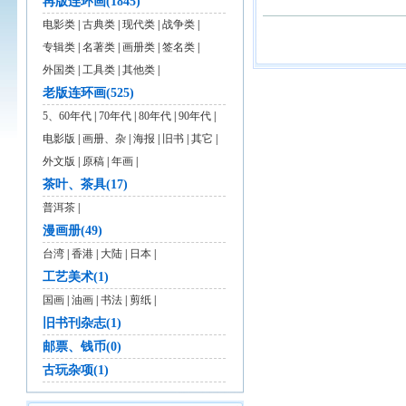
再版连环画(1845)
电影类
|
古典类
|
现代类
|
战争类
|
专辑类
|
名著类
|
画册类
|
签名类
|
外国类
|
工具类
|
其他类
|
老版连环画(525)
5、60年代
|
70年代
|
80年代
|
90年代
|
电影版
|
画册、杂
|
海报
|
旧书
|
其它
|
外文版
|
原稿
|
年画
|
茶叶、茶具(17)
普洱茶
|
漫画册(49)
台湾
|
香港
|
大陆
|
日本
|
工艺美术(1)
国画
|
油画
|
书法
|
剪纸
|
旧书刊杂志(1)
邮票、钱币(0)
古玩杂项(1)