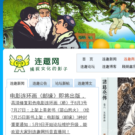
首 页
连趣新闻
连趣商
连趣论坛
连趣博客
顾炳鑫
连趣新闻
连趣公告
论坛新帖
连趣博文
电影连环画《邮缘》即将出版，
高清修复彩色电影连环画《桥》于8月3号
·
7月27日：上架上美老书《苗山怒火》《经
·
7月25日新书上架：电影版《邮缘》3种封
·
重要通知：5月9日开始论坛维护升级，能
·
欢迎大家到连趣网抖音直播间！
·