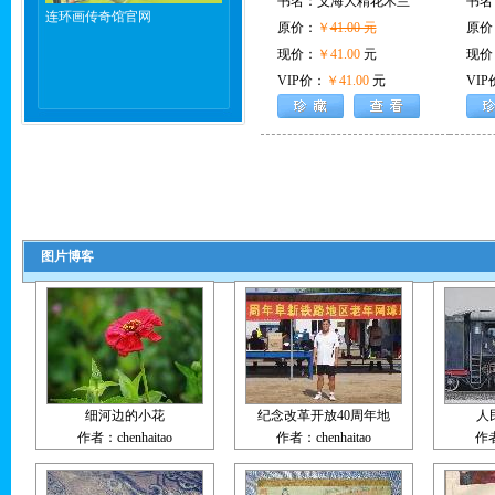
书名：
义海大精花木兰
书名
连环画传奇馆官网
原价：
￥
41.00 元
原价
现价：
￥41.00
元
现价
VIP价：
￥41.00
元
VIP
图片博客
细河边的小花
纪念改革开放40周年地
人
作者：chenhaitao
作者：chenhaitao
作者