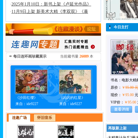
2025年1月10日：新书上架《卢延光作品》
·
11月9日上架 新美术大精《李双双》《暴
·
今日主打
每日连环画珍藏展示
当前藏书量
26089
本
书名：
电影大精
原价：
￥
95.00 
现价：
￥95.00
《沙田红缨》
《闪闪的红星》
VIP价：
￥95.00
来自：ide9227
来自：ide9227
连趣广场
怀旧音乐
再版新上
·
大精毒计兴兵2册大