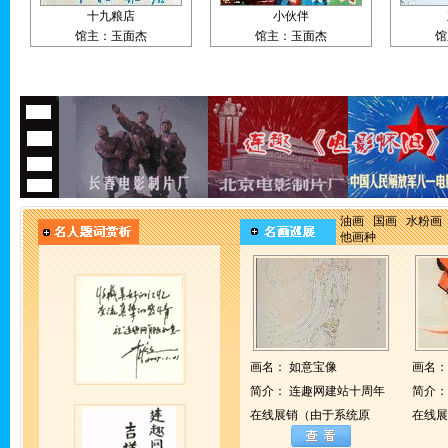
十九粮店
小伙伴
馆主：玉面杰
馆主：玉面杰
馆
油画
国画
水粉画
他画种
画名：
如意宝像
画名
简介：
连趣网建站十周年
简介
在线展销（由于系统原
在线展