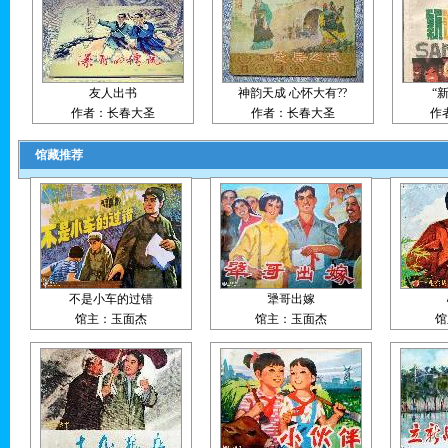
友人出书
神韵天成 心怀大有??
“
作者：长春大圣
作者：长春大圣
作者
馆藏推荐
不是小车的过错
犟哥出嫁
馆主：玉面杰
馆主：玉面杰
馆