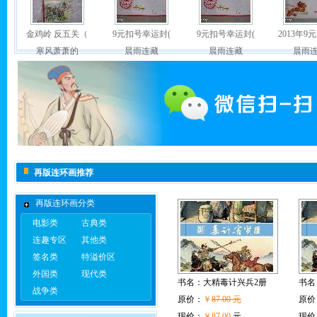
金鸡岭 反五关（
9元扣号幸运封(
9元扣号幸运封(
2013年9
寒风萧萧的
晨雨连藏
晨雨连藏
晨雨
现价:
￥430.0
现价:
￥99.9
现价:
￥99.9
现价:
￥8
再版连环画推荐
再版连环画分类
电影类
古典类
连趣专区
其他类
签名类
特溢价区
外国类
现代类
书名：
大精毒计兴兵2册
书名
战争类
原价：
￥
87.00 元
原价
现价：
￥87.00
元
现价