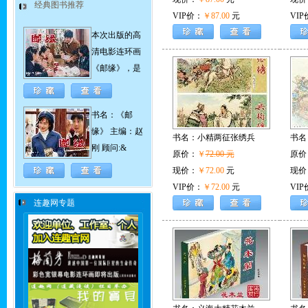
经典图书推荐
VIP价：
￥87.00
元
VIP
本次出版的高
清电影连环画
《邮缘》，是
书名：《邮
缘》 主编：赵
书名：
小精两征张绣兵
书名
刚 顾问:&
原价：
￥
72.00 元
原价
现价：
￥72.00
元
现价
VIP价：
￥72.00
元
VIP
连趣网专题