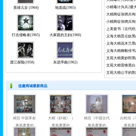
·
小精毒计兴兵2册大
英雄儿女 (1964)
地道战(1965)
·
大精两征张绣兵徇
·
小精两征张绣兵徇
·
上美套书《古代经
打击侵略者(1965)
大家庭的主妇(1960)
·
义海大精昆仑奴黑
·
义海大精花木兰黑
·
义海大精柳毅传书
·
文苑大精黄妙郎黑
渡江探险(1958)
东进序曲(1962)
·
文苑大精雷锋黑白
·
文苑大精公字的凯
连趣商城最新商品
精百 中国革命
大精《奸雄》（
精百《中国古代
白蛇传（
寒风萧萧的
寒风萧萧的
寒风萧萧的
寒风萧
现价:
￥430.0
现价:
￥160.0
现价:
￥860.0
现价:
￥4