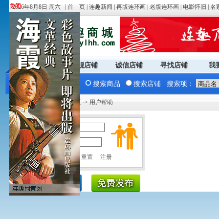
关闭
关闭
2026年8月8日 周六 |
首 页
|
连趣新闻
|
再版连环画
|
老版连环画
|
电影怀旧
|
名
商城首页
旗舰店铺
诚信店铺
寻找店铺
我
搜索商品
搜索店铺
搜索项：
您现在的位置：
商城首页
-> 用户帮助
用户名：
密 码：