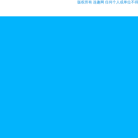
版权所有 连趣网 任何个人或单位不