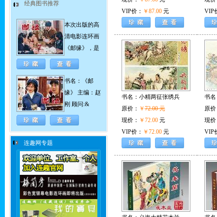
经典图书推荐
VIP价：
￥87.00
元
VIP
本次出版的高
清电影连环画
《邮缘》，是
书名：《邮
缘》 主编：赵
书名：
小精两征张绣兵
书名
刚 顾问:&
原价：
￥
72.00 元
原价
现价：
￥72.00
元
现价
VIP价：
￥72.00
元
VIP
连趣网专题