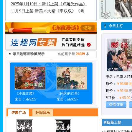
2025年1月10日：新书上架《卢延光作品》
·
11月9日上架 新美术大精《李双双》《暴
·
今日主打
每日连环画珍藏展示
当前藏书量
26089
本
书名：
电影大精
原价：
￥
95.00 
现价：
￥95.00
《沙田红缨》
《闪闪的红星》
VIP价：
￥95.00
来自：ide9227
来自：ide9227
连趣广场
怀旧音乐
再版新上
·
大精毒计兴兵2册大