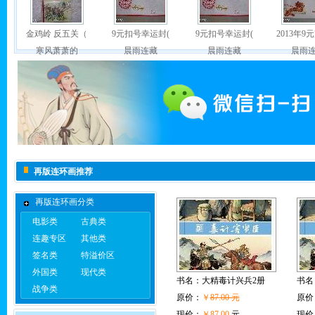
金鸡岭 反五关（
9元扣号幸运封(
9元扣号幸运封(
2013年9
寒风萧萧的
晨雨连藏
晨雨连藏
晨雨
现价:
￥430.0
现价:
￥99.9
现价:
￥99.9
现价:
￥8
再版连环画推荐
再版连环画分类
电影类
古典类
连趣专区
其他类
签名类
特溢价区
外国类
现代类
书名：
大精毒计兴兵2册
书名
战争类
原价：
￥
87.00 元
原价
现价：
￥87.00
元
现价