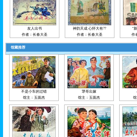
友人出书
神韵天成 心怀大有??
“
作者：长春大圣
作者：长春大圣
作者
馆藏推荐
不是小车的过错
犟哥出嫁
馆主：玉面杰
馆主：玉面杰
馆