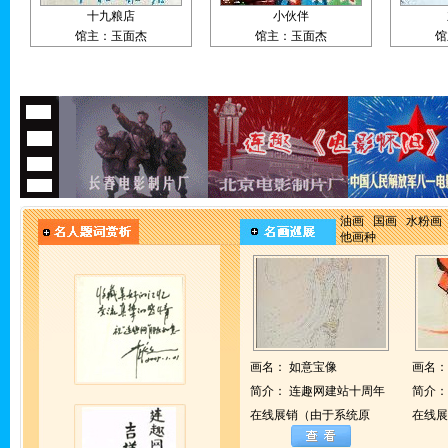
十九粮店
小伙伴
馆主：玉面杰
馆主：玉面杰
馆
油画
国画
水粉画
他画种
画名：
如意宝像
画名
简介：
连趣网建站十周年
简介
在线展销（由于系统原
在线展