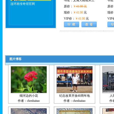
书名：
义海大精花木兰
书名
连环画传奇馆官网
原价：
￥
41.00 元
原价
现价：
￥41.00
元
现价
VIP价：
￥41.00
元
VIP
图片博客
细河边的小花
纪念改革开放40周年地
人
作者：chenhaitao
作者：chenhaitao
作者