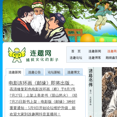
首 页
连趣新闻
连趣商
连趣论坛
连趣博客
顾炳鑫
连趣新闻
连趣公告
论坛新帖
连趣博文
电影连环画《邮缘》即将出版，
高清修复彩色电影连环画《桥》于8月3号
·
7月27日：上架上美老书《苗山怒火》《经
·
7月25日新书上架：电影版《邮缘》3种封
·
重要通知：5月9日开始论坛维护升级，能
·
欢迎大家到连趣网抖音直播间！
·