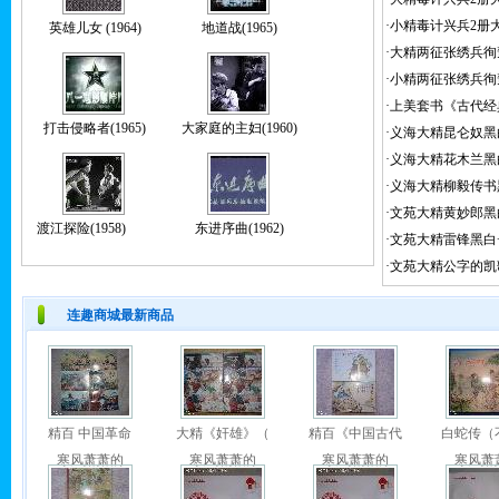
·
小精毒计兴兵2册大
英雄儿女 (1964)
地道战(1965)
·
大精两征张绣兵徇
·
小精两征张绣兵徇
·
上美套书《古代经
打击侵略者(1965)
大家庭的主妇(1960)
·
义海大精昆仑奴黑
·
义海大精花木兰黑
·
义海大精柳毅传书
·
文苑大精黄妙郎黑
渡江探险(1958)
东进序曲(1962)
·
文苑大精雷锋黑白
·
文苑大精公字的凯
连趣商城最新商品
精百 中国革命
大精《奸雄》（
精百《中国古代
白蛇传（
寒风萧萧的
寒风萧萧的
寒风萧萧的
寒风萧
现价:
￥430.0
现价:
￥160.0
现价:
￥860.0
现价:
￥4