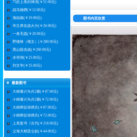
75折上美封神演(￥51.00元)
战马驰骋(￥12.00元)
海姑娘(￥10.00元)
图书内页欣赏
华主席在战火分(￥26.00元)
一条毛毯(￥20.00元)
野猪林（俄文）(￥280.00元)
黑山阻击战(￥260.00元)
水帘洞(￥25.00元)
刘文学(￥35.00元)
最新图书
大精毒计兴兵2册(￥87.00元)
小精毒计兴兵2册(￥72.00元)
大精两征张绣兵(￥87.00元)
小精两征张绣兵(￥72.00元)
上美套书《古代(￥218.00元)
义海大精昆仑奴(￥44.00元)