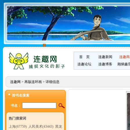
首 页
连趣新闻
连趣商
连趣论坛
连趣博客
顾炳鑫
连趣网
>
再版连环画
> 详细信息
按书名搜索
书名：
热门搜索词
上海(67759)
人民美术(43443)
黑龙