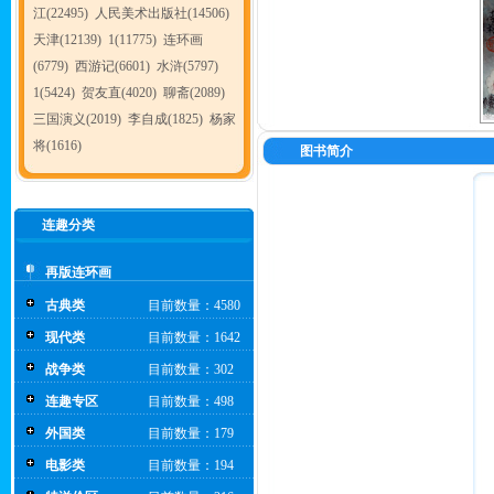
江(22495)
人民美术出版社(14506)
天津(12139)
1(11775)
连环画
(6779)
西游记(6601)
水浒(5797)
1(5424)
贺友直(4020)
聊斋(2089)
三国演义(2019)
李自成(1825)
杨家
将(1616)
图书简介
连趣分类
再版连环画
古典类
目前数量：4580
现代类
目前数量：1642
战争类
目前数量：302
连趣专区
目前数量：498
外国类
目前数量：179
电影类
目前数量：194