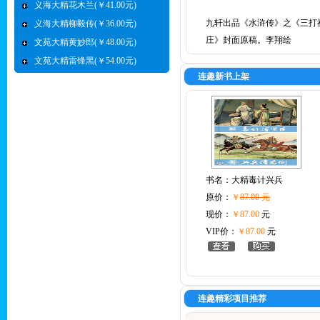
义海大精花木兰(￥41.00元)
九轩出品《水浒传》之《三打
义海大精柳毅传(￥36.00元)
庄》封面原稿。李翔绘
文苑大精黄妙郎(￥48.00元)
文苑大精雷锋黑(￥54.00元)
连趣新书上架
书名：
大精毒计兴兵
原价：
￥
87.00 元
现价：
￥87.00
元
VIP价：
￥87.00
元
连趣精彩项目推荐