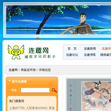
首 页
连趣新闻
连趣商
连趣论坛
连趣博客
顾炳鑫
连趣网
>
再版连环画
> 详细信息
按书名搜索
书名：
热门搜索词
上海(67759)
人民美术(43443)
黑龙