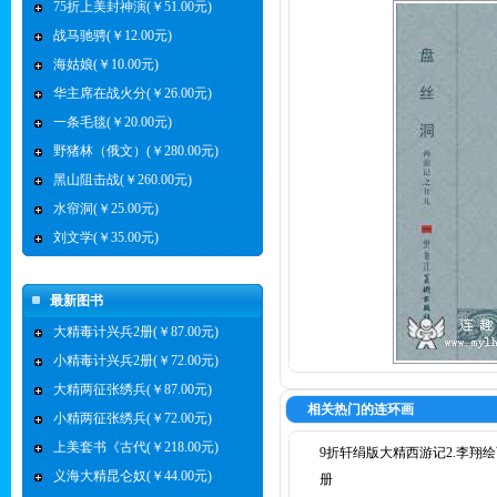
75折上美封神演(￥51.00元)
战马驰骋(￥12.00元)
海姑娘(￥10.00元)
华主席在战火分(￥26.00元)
一条毛毯(￥20.00元)
野猪林（俄文）(￥280.00元)
黑山阻击战(￥260.00元)
水帘洞(￥25.00元)
刘文学(￥35.00元)
最新图书
大精毒计兴兵2册(￥87.00元)
小精毒计兴兵2册(￥72.00元)
大精两征张绣兵(￥87.00元)
相关热门的连环画
小精两征张绣兵(￥72.00元)
上美套书《古代(￥218.00元)
9折轩绢版大精西游记2.李翔绘
义海大精昆仑奴(￥44.00元)
册