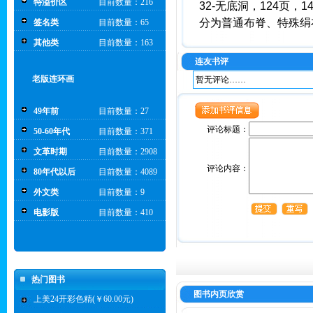
特溢价区
目前数量：216
32-无底洞，124页，1
分为普通布脊、特殊绢
签名类
目前数量：65
其他类
目前数量：163
连友书评
老版连环画
暂无评论……
49年前
目前数量：27
评论标题：
50-60年代
目前数量：371
文革时期
目前数量：2908
评论内容：
80年代以后
目前数量：4089
外文类
目前数量：9
电影版
目前数量：410
热门图书
图书内页欣赏
上美24开彩色精(￥60.00元)