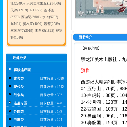
江(22495)
人民美术出版社(14506)
天津(12139)
1(11775)
连环画
(6779)
西游记(6601)
水浒(5797)
1(5424)
贺友直(4020)
聊斋(2089)
三国演义(2019)
李自成(1825)
杨家
图书简介
将(1616)
【内容介绍】
连趣分类
黑龙江美术出版社，九轩
再版连环画
预售
古典类
目前数量：4580
西游记大精第2批-李翔
现代类
目前数量：1642
04-五行山，70页，88
战争类
目前数量：302
13-白虎岭，88页，10
14-波月洞，123页，1
连趣专区
目前数量：498
22-西梁国，103页，1
外国类
目前数量：179
29-盘丝洞，96页，11
电影类
目前数量：194
30-狮驼国，153页，1