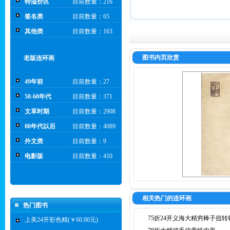
特溢价区
目前数量：216
签名类
目前数量：65
其他类
目前数量：163
图书内页欣赏
老版连环画
49年前
目前数量：27
50-60年代
目前数量：371
文革时期
目前数量：2908
80年代以后
目前数量：4089
外文类
目前数量：9
电影版
目前数量：410
相关热门的连环画
热门图书
75折24开义海大精穷棒子扭转
上美24开彩色精(￥60.00元)