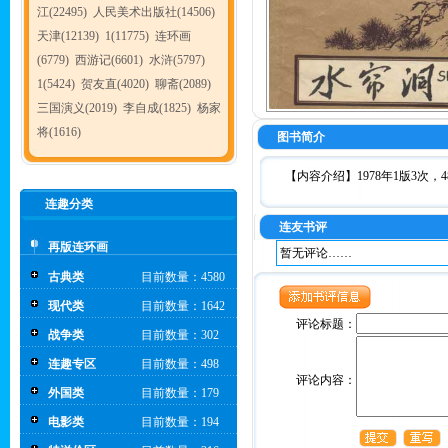
江(22495)
人民美术出版社(14506)
天津(12139)
1(11775)
连环画
(6779)
西游记(6601)
水浒(5797)
1(5424)
贺友直(4020)
聊斋(2089)
三国演义(2019)
李自成(1825)
杨家
将(1616)
图书简介
【内容介绍】1978年1版3次
连趣分类
连友书评
再版连环画
暂无评论……
古典类
目前数量：4580
现代类
目前数量：1642
评论标题：
战争类
目前数量：302
连趣专区
目前数量：498
评论内容：
外国类
目前数量：179
电影类
目前数量：194