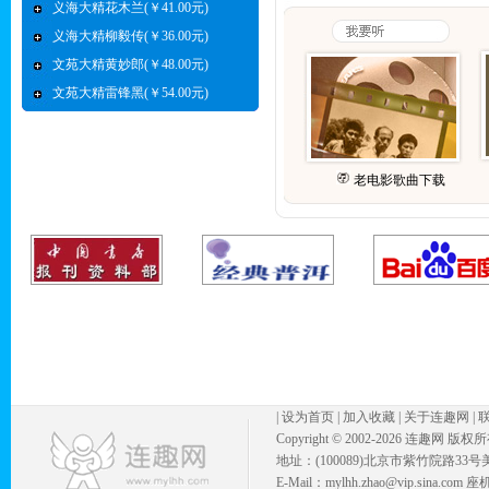
义海大精花木兰(￥41.00元)
义海大精柳毅传(￥36.00元)
文苑大精黄妙郎(￥48.00元)
文苑大精雷锋黑(￥54.00元)
老电影歌曲下载
|
设为首页
|
加入收藏
|
关于连趣网
|
Copyright © 2002-
2026 连趣网 版权
地址：(100089)北京市紫竹院路33号
E-Mail：mylhh.zhao@vip.sina.