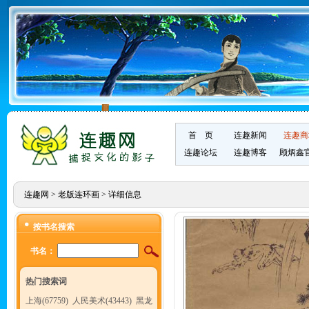
首 页
连趣新闻
连趣商
连趣论坛
连趣博客
顾炳鑫
连趣网
>
老版连环画
> 详细信息
按书名搜索
书名：
热门搜索词
上海(67759)
人民美术(43443)
黑龙