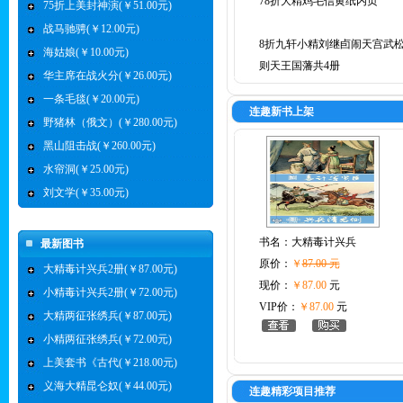
78折大精鸡毛信黄纸内页
75折上美封神演(￥51.00元)
战马驰骋(￥12.00元)
8折九轩小精刘继卣闹天宫武
海姑娘(￥10.00元)
则天王国藩共4册
华主席在战火分(￥26.00元)
一条毛毯(￥20.00元)
连趣新书上架
野猪林（俄文）(￥280.00元)
黑山阻击战(￥260.00元)
水帘洞(￥25.00元)
刘文学(￥35.00元)
书名：
大精毒计兴兵
最新图书
原价：
￥
87.00 元
大精毒计兴兵2册(￥87.00元)
现价：
￥87.00
元
小精毒计兴兵2册(￥72.00元)
VIP价：
￥87.00
元
大精两征张绣兵(￥87.00元)
小精两征张绣兵(￥72.00元)
上美套书《古代(￥218.00元)
义海大精昆仑奴(￥44.00元)
连趣精彩项目推荐