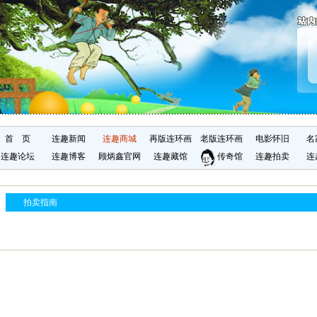
首 页
连趣新闻
连趣商城
再版连环画
老版连环画
电影怀旧
名
连趣论坛
连趣博客
顾炳鑫官网
连趣藏馆
传奇馆
连趣拍卖
连
拍卖指南