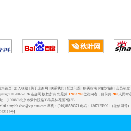
设为首页
|
加入收藏
|
关于连趣网
|
联系我们
|
配送问题
|
购买指南
|
拍卖指南
|
会员制度
pyright © 2002-
2026 连趣网 版权所有 您是第
17832799
位访问者，目前共
209
人同时
址：(100089)北京市紫竹院路33号美林花园2楼3B
-Mail：mylhh.zhao@vip.sina.com 座机：(010)88550371 电话：13671259001（微
042114号]