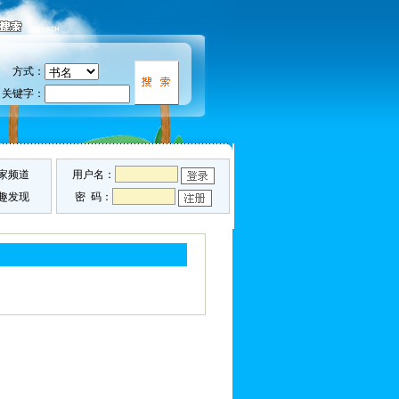
方式：
关键字：
家频道
用户名：
趣发现
密 码：