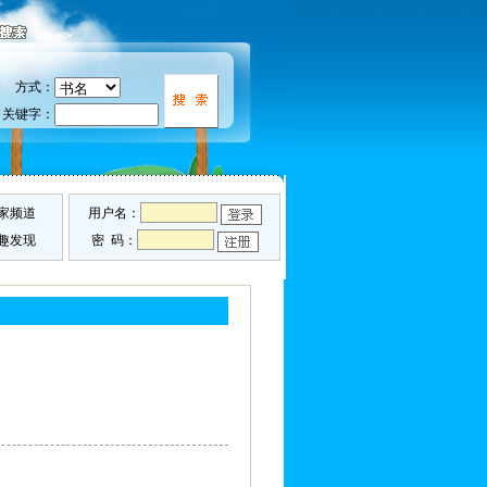
方式：
关键字：
家频道
用户名：
趣发现
密 码：