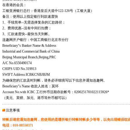
在香港的会员：
工银亚洲银行总行：香港皇后大道中122-126号（工银大厦）
备注：使用以上指定银行到款速度快
1、手续简单--无需选择复杂的汇款路径；
2、费用优惠--没有中间行扣费；
3、汇款速度快--最快当天到帐。
连趣网开户银行：中国工商银行北京市分行
Beneficiary"s Banker Name & Address
Industrial and Commercial Bank of China
Beijing Municipal Branch,Beijing,PRC
A/C No.6550490174
CHIPS UID No.319913
SWIFT Address:ICBKCNBJBJM
为确保您的汇款及时到帐，请务必详细填写以下信息并通知连趣网。
Beneficiary"s Name 收款人姓名：莫环
Account No.with ICBC 工行外币活期存款帐号：0200251701022115926*
（美元、英镑、加元、港币等外币都可以）
注意事项
转帐后请您通知连趣网，您使用的是哪所银行转帐转帐多少等等，以免出现错误耽
电话：010-88550371