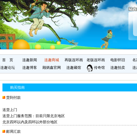
首 页
连趣新闻
连趣商城
再版连环画
老版连环画
电影怀旧
名
连趣论坛
连趣博客
顾炳鑫官网
连趣藏馆
传奇馆
连趣拍卖
连
购买指南
货到付款
送货上门
送货上门服务范围：目前只限北京地区
北京四环以内及四环以外部分地区
邮局汇款