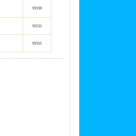
95559
95533
95555