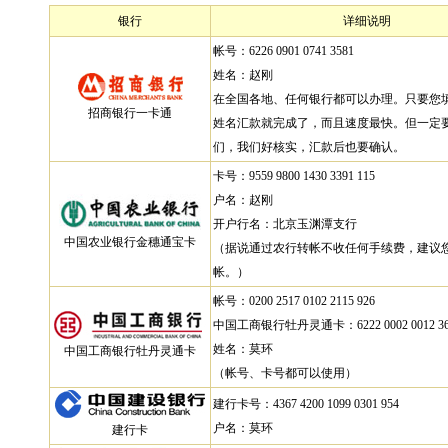
银行
详细说明
帐号：6226 0901 0741 3581
姓名：赵刚
在全国各地、任何银行都可以办理。只要您
招商银行一卡通
姓名汇款就完成了，而且速度最快。但一定
们，我们好核实，汇款后也要确认。
卡号：9559 9800 1430 3391 115
户名：赵刚
开户行名：北京玉渊潭支行
中国农业银行金穗通宝卡
（据说通过农行转帐不收任何手续费，建议
帐。）
帐号：0200 2517 0102 2115 926
中国工商银行牡丹灵通卡：6222 0002 0012 367
姓名：莫环
中国工商银行牡丹灵通卡
（帐号、卡号都可以使用）
建行卡号：4367 4200 1099 0301 954
户名：莫环
建行卡