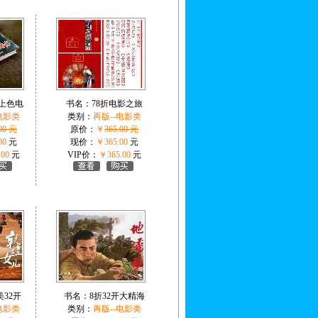
上色电
书名：
78折电影之旅
电影类
类别：
再版--电影类
00 元
原价：
￥
365.00 元
00
元
现价：
￥365.00
元
.00
元
VIP价：
￥365.00
元
美32开
书名：
8折32开大精海
电影类
类别：
再版--电影类