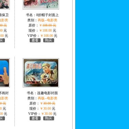
精保卫
书名：
8折帽子封面上
电影类
类别：
再版--电影类
00 元
原价：
￥
108.00 元
00
元
现价：
￥108.00
元
.00
元
VIP价：
￥108.00
元
环画封
书名：
连趣电影封面
电影类
类别：
再版--电影类
00 元
原价：
￥
30.00 元
0
元
现价：
￥30.00
元
00
元
VIP价：
￥30.00
元