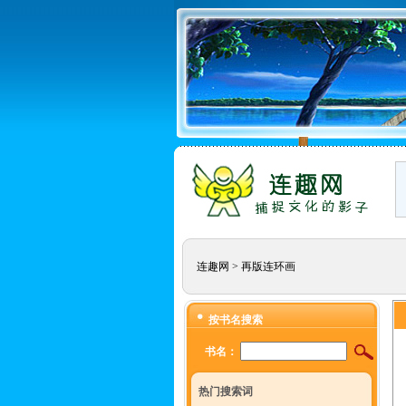
连趣网
>
再版连环画
按书名搜索
书名：
热门搜索词