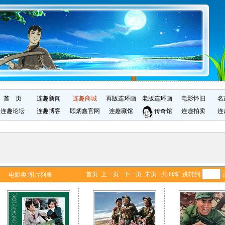
首 页
连趣新闻
连趣商城
再版连环画
老版连环画
电影怀旧
名
连趣论坛
连趣博客
顾炳鑫官网
连趣藏馆
传奇馆
连趣拍卖
连
首页 上一页
下一页
末页
共38本 跳转到
电影类 图片列表