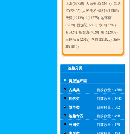
上海(67759)
人民美术(43443)
黑龙
江(22495)
人民美术出版社(14506)
天津(12139)
1(11775)
连环画
(6779)
西游记(6601)
水浒(5797)
1(5424)
贺友直(4020)
聊斋(2089)
三国演义(2019)
李自成(1825)
杨家
将(1615)
连趣分类
再版连环画
古典类
目前数量：4580
现代类
目前数量：1642
战争类
目前数量：302
连趣专区
目前数量：498
外国类
目前数量：179
电影类
目前数量：194