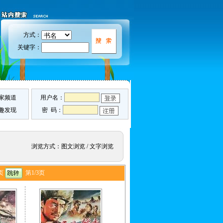
方式：
关键字：
家频道
用户名：
趣发现
密 码：
浏览方式：
图文浏览
/
文字浏览
页
第1/3页