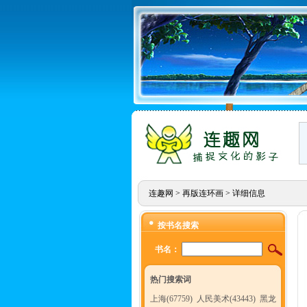
连趣网
>
再版连环画
> 详细信息
按书名搜索
书名：
热门搜索词
上海(67759)
人民美术(43443)
黑龙