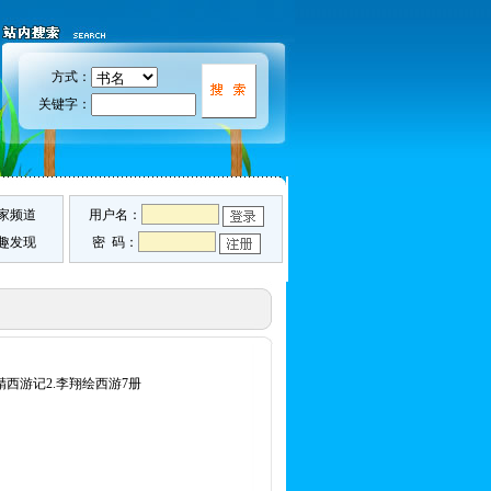
方式：
关键字：
家频道
用户名：
趣发现
密 码：
精西游记2.李翔绘西游7册