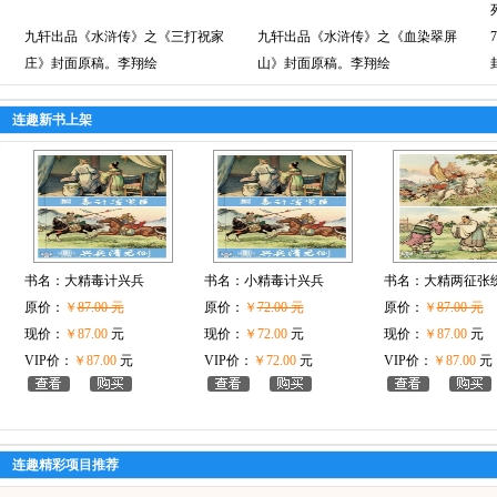
九轩出品《水浒传》之《三打祝家
九轩出品《水浒传》之《血染翠屏
庄》封面原稿。李翔绘
山》封面原稿。李翔绘
连趣新书上架
书名：
大精毒计兴兵
书名：
小精毒计兴兵
书名：
大精两征张
原价：
￥
87.00 元
原价：
￥
72.00 元
原价：
￥
87.00 元
现价：
￥87.00
元
现价：
￥72.00
元
现价：
￥87.00
元
VIP价：
￥87.00
元
VIP价：
￥72.00
元
VIP价：
￥87.00
元
连趣精彩项目推荐