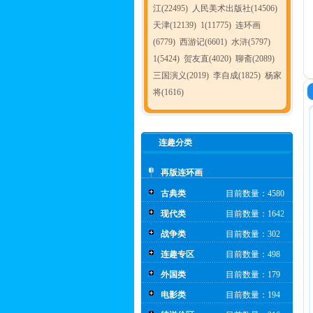
江(22495)
人民美术出版社(14506)
天津(12139)
1(11775)
连环画
(6779)
西游记(6601)
水浒(5797)
1(5424)
贺友直(4020)
聊斋(2089)
三国演义(2019)
李自成(1825)
杨家
将(1616)
连趣分类
再版连环画
古典类
目前数量：4580
现代类
目前数量：1642
战争类
目前数量：302
连趣专区
目前数量：498
外国类
目前数量：179
电影类
目前数量：194