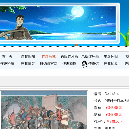
首 页
连趣新闻
连趣商城
再版连环画
老版连环画
电影怀旧
名
连趣论坛
连趣博客
顾炳鑫官网
连趣藏馆
传奇馆
连趣拍卖
连
·编 号：No.14814
·书 名：9折轩合订本大
·原 价：
￥
348.00 元
·现 价：
￥348.00 元
·VIP价：
￥348.00 元
·类 别：古典类