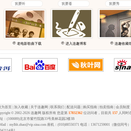
老电影歌曲下载
进入连趣博客
连趣收藏
设为首页
|
加入收藏
|
关于连趣网
|
联系我们
|
配送问题
|
购买指南
|
拍卖指南
|
会员制度
pyright © 2002-
2026 连趣网 版权所有 您是第
17832362
位访问者，目前共
157
人同时
址：(100089)北京市紫竹院路33号美林花园2楼3B
-Mail：mylhh.zhao@vip.sina.com 座机：(010)88550371 电话：13671259001（微
042114号]