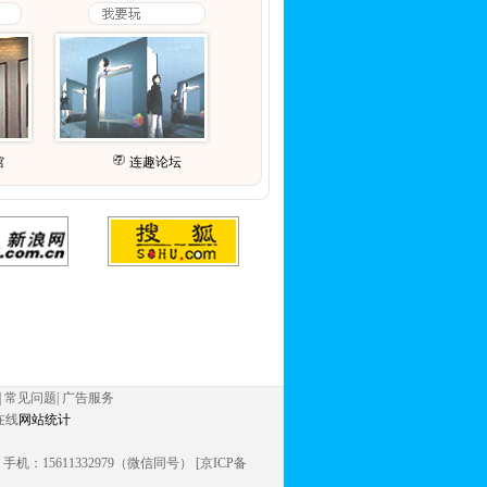
馆
连趣论坛
|
常见问题
|
广告服务
在线
网站统计
信同号） 手机：15611332979（微信同号） [京ICP备