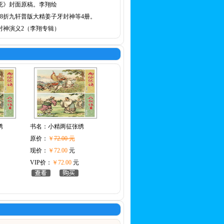
死》封面原稿。李翔绘
78折九轩普版大精姜子牙封神等4册。
封神演义2（李翔专辑）
绣
书名：
小精两征张绣
原价：
￥
72.00 元
现价：
￥72.00
元
VIP价：
￥72.00
元