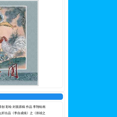
原创 彩绘 封面原稿 作品 李翔绘画
九轩出品《李自成续》之《崇祯之