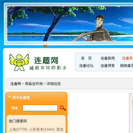
首 页
连趣新闻
连趣商
连趣论坛
连趣博客
顾炳鑫
连趣网
>
再版连环画
> 详细信息
按书名搜索
书名：
热门搜索词
上海(67759)
人民美术(43443)
黑龙