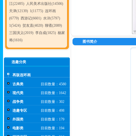
江(22495)
人民美术出版社(14506)
天津(12139)
1(11775)
连环画
(6779)
西游记(6601)
水浒(5797)
1(5424)
贺友直(4020)
聊斋(2089)
三国演义(2019)
李自成(1825)
杨家
将(1616)
图书简介
连趣分类
再版连环画
古典类
目前数量：4580
现代类
目前数量：1642
战争类
目前数量：302
连趣专区
目前数量：498
外国类
目前数量：179
电影类
目前数量：194