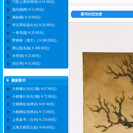
75折上美封神演(￥51.00元)
战马驰骋(￥12.00元)
图书内页欣赏
海姑娘(￥10.00元)
华主席在战火分(￥26.00元)
一条毛毯(￥20.00元)
野猪林（俄文）(￥280.00元)
黑山阻击战(￥260.00元)
水帘洞(￥25.00元)
刘文学(￥35.00元)
最新图书
大精毒计兴兵2册(￥87.00元)
小精毒计兴兵2册(￥72.00元)
大精两征张绣兵(￥87.00元)
小精两征张绣兵(￥72.00元)
上美套书《古代(￥218.00元)
义海大精昆仑奴(￥44.00元)