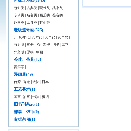
再版连环画(1845)
电影类
|
古典类
|
现代类
|
战争类
|
专辑类
|
名著类
|
画册类
|
签名类
|
外国类
|
工具类
|
其他类
|
老版连环画(525)
5、60年代
|
70年代
|
80年代
|
90年代
|
电影版
|
画册、杂
|
海报
|
旧书
|
其它
|
外文版
|
原稿
|
年画
|
茶叶、茶具(17)
普洱茶
|
漫画册(49)
台湾
|
香港
|
大陆
|
日本
|
工艺美术(1)
国画
|
油画
|
书法
|
剪纸
|
旧书刊杂志(1)
邮票、钱币(0)
古玩杂项(1)