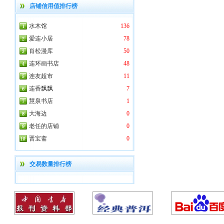
店铺信用值排行榜
水木馆
136
爱连小居
78
肖松漫库
50
连环画书店
48
连友超市
11
连香飘飘
7
慧泉书店
1
大海边
0
老任的店铺
0
晋宝斋
0
交易数量排行榜