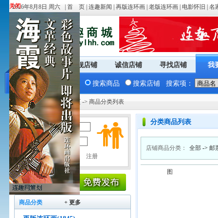
关闭
关闭
2026年8月8日 周六 |
首 页
|
连趣新闻
|
再版连环画
|
老版连环画
|
电影怀旧
|
名
商城首页
旗舰店铺
诚信店铺
寻找店铺
我
搜索商品
搜索店铺
搜索项：
您现在的位置：
商城首页
-> 商品分类列表
分类商品列表
用户名：
密 码：
店铺商品分类：
全部
->
邮
图
商品分类
+ 更多