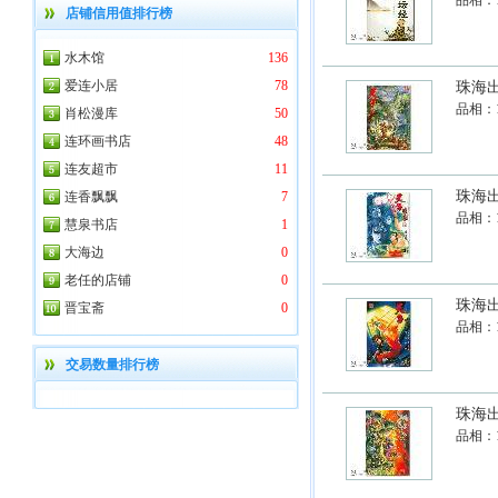
品相：
店铺信用值排行榜
水木馆
136
爱连小居
78
珠海
品相：
肖松漫库
50
连环画书店
48
连友超市
11
珠海
连香飘飘
7
品相：
慧泉书店
1
大海边
0
老任的店铺
0
珠海
晋宝斋
0
品相：
交易数量排行榜
珠海
品相：