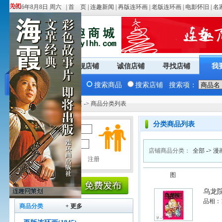
关闭
关闭
2026年8月8日 周六 |
首 页
|
连趣新闻
|
再版连环画
|
老版连环画
|
电影怀旧
|
名
商城首页
旗舰店铺
诚信店铺
寻找店铺
我
搜索商品
搜索店铺
搜索项：
您现在的位置：
商城首页
-> 商品分类列表
分类商品列表
用户名：
密 码：
店铺商品分类：
全部
->
漫
图
乌龙
品相：
商品分类
+ 更多