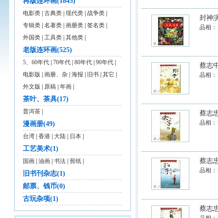
再版连环画(1845)
电影类
|
古典类
|
现代类
|
战争类
|
封神
专辑类
|
名著类
|
画册类
|
签名类
|
品相：
外国类
|
工具类
|
其他类
|
老版连环画(525)
5、60年代
|
70年代
|
80年代
|
90年代
|
蔡志中
电影版
|
画册、杂
|
海报
|
旧书
|
其它
|
品相：
外文版
|
原稿
|
年画
|
茶叶、茶具(17)
普洱茶
|
蔡志
品相：
漫画册(49)
台湾
|
香港
|
大陆
|
日本
|
工艺美术(1)
蔡志
国画
|
油画
|
书法
|
剪纸
|
品相：
旧书刊杂志(1)
邮票、钱币(0)
古玩杂项(1)
蔡志忠