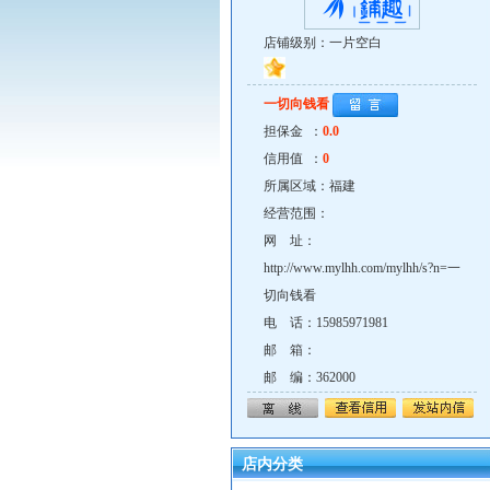
店铺级别：一片空白
一切向钱看
担保金 ：
0.0
信用值 ：
0
所属区域：福建
经营范围：
网 址：
http://www.mylhh.com/mylhh/s?n=一
切向钱看
电 话：15985971981
邮 箱：
邮 编：362000
店内分类