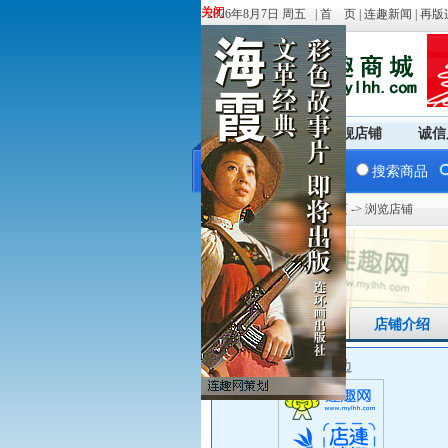
关闭
关闭
2026年8月7日 周五 |
首 页
|
连趣新闻
|
再版
商城首页
旗舰店铺
诚信
搜索商品
您现在的位置：
商城首页
-> 浏览店铺
店铺首页
店铺介绍
大海边