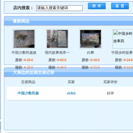
店内搜索：
最新商品
中国少数民族故
现代故事画库一
白桦
中国乡村故事
原价:
￥28.0
原价:
￥60.0
原价:
￥18.0
原价:
￥24.0
现价:
￥28.0
现价:
￥40.0
现价:
￥55.0
现价:
￥24.0
大海边的近期交易记录
交易商品
买家
买家评价
中国少数民族
aklhh
好评