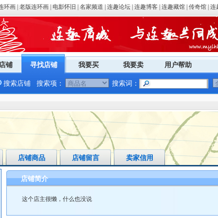
连环画
|
老版连环画
|
电影怀旧
|
名家频道
|
连趣论坛
|
连趣博客
|
连趣藏馆
|
传奇馆
|
连
店铺
寻找店铺
我要买
我要卖
用户帮助
搜索店铺
搜索项：
搜索词：
店铺商品
店铺留言
卖家信用
店铺简介
这个店主很懒，什么也没说