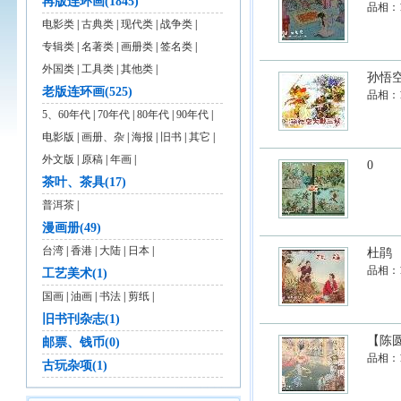
再版连环画(1845)
品相：
电影类
|
古典类
|
现代类
|
战争类
|
专辑类
|
名著类
|
画册类
|
签名类
|
外国类
|
工具类
|
其他类
|
孙悟
老版连环画(525)
品相：
5、60年代
|
70年代
|
80年代
|
90年代
|
电影版
|
画册、杂
|
海报
|
旧书
|
其它
|
外文版
|
原稿
|
年画
|
0
茶叶、茶具(17)
普洱茶
|
漫画册(49)
台湾
|
香港
|
大陆
|
日本
|
杜鹃
品相：
工艺美术(1)
国画
|
油画
|
书法
|
剪纸
|
旧书刊杂志(1)
【陈
邮票、钱币(0)
品相：
古玩杂项(1)