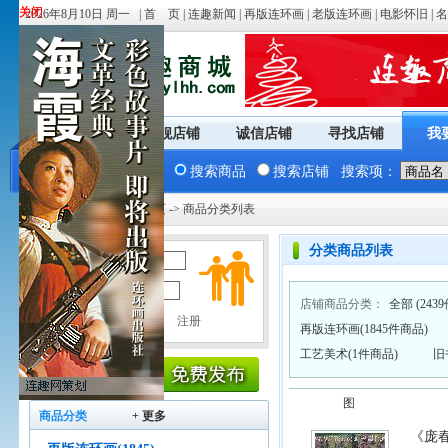
关闭
关闭
2026年8月10日 周一 |
首 页
|
连趣新闻
|
再版连环画
|
老版连环画
|
电影怀旧
|
名
商城首页
旗舰店铺
诚信店铺
寻找店铺
我
搜索商品
搜索店铺
搜索项：
您现在的位置：
商城首页
-> 商品分类列表
分类商品列表
用户名：
密 码：
店铺商品分类：
全部
(243
再版连环画(1845件商品)
工艺美术(1件商品)
旧
图
商品分类
+ 更多
《庞