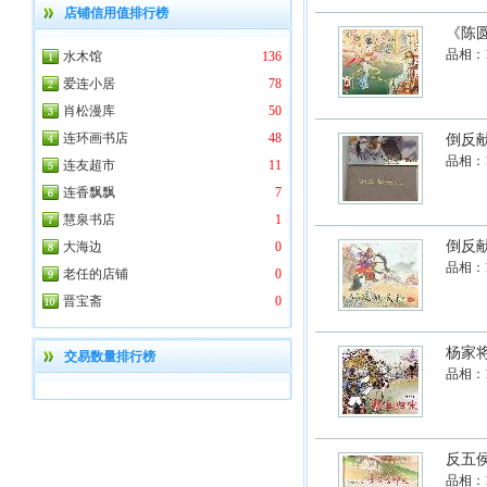
店铺信用值排行榜
《陈
品相：
水木馆
136
爱连小居
78
肖松漫库
50
连环画书店
48
倒反
品相：
连友超市
11
连香飘飘
7
慧泉书店
1
倒反
大海边
0
品相：
老任的店铺
0
晋宝斋
0
杨家将
交易数量排行榜
品相：
反五侯
品相：