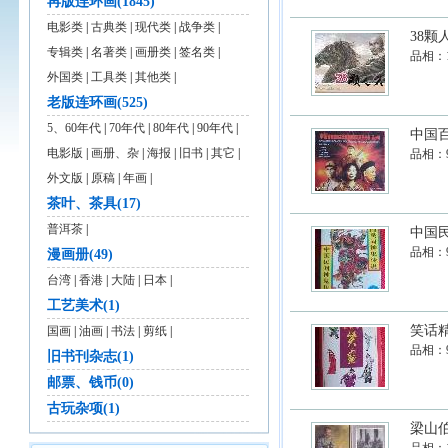
再版连环画(1845)
电影类
|
古典类
|
现代类
|
战争类
|
38颗
专辑类
|
名著类
|
画册类
|
签名类
|
品相：
外国类
|
工具类
|
其他类
|
老版连环画(525)
5、60年代
|
70年代
|
80年代
|
90年代
|
中国
电影版
|
画册、杂
|
海报
|
旧书
|
其它
|
品相：
外文版
|
原稿
|
年画
|
茶叶、茶具(17)
普洱茶
|
中国民
品相：
漫画册(49)
台湾
|
香港
|
大陆
|
日本
|
工艺美术(1)
笑话
国画
|
油画
|
书法
|
剪纸
|
品相：
旧书刊杂志(1)
邮票、钱币(0)
古玩杂项(1)
梁山