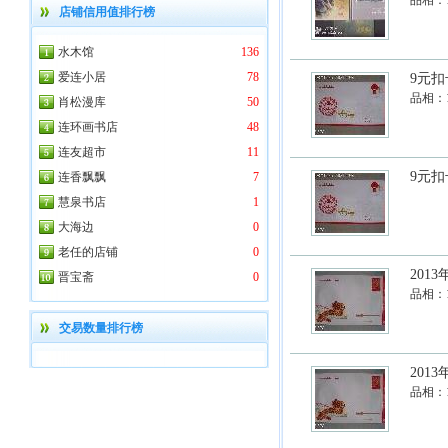
品相：
店铺信用值排行榜
水木馆
136
爱连小居
78
9元扣
品相：
肖松漫库
50
连环画书店
48
连友超市
11
9元扣
连香飘飘
7
慧泉书店
1
大海边
0
老任的店铺
0
201
晋宝斋
0
品相：
交易数量排行榜
201
品相：