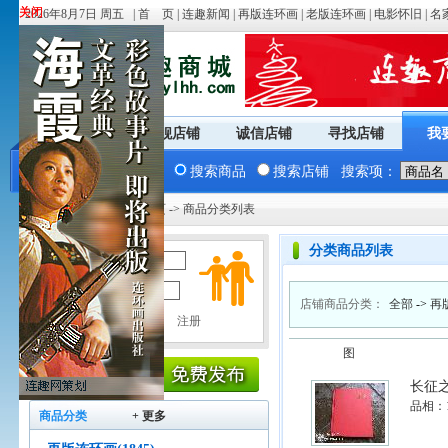
关闭
关闭
2026年8月7日 周五 |
首 页
|
连趣新闻
|
再版连环画
|
老版连环画
|
电影怀旧
|
名
商城首页
旗舰店铺
诚信店铺
寻找店铺
我
搜索商品
搜索店铺
搜索项：
您现在的位置：
商城首页
-> 商品分类列表
分类商品列表
用户名：
密 码：
店铺商品分类：
全部
->
再
图
长征
品相：
商品分类
+ 更多