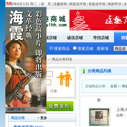
关闭
关闭
2026年8月11日 周二 |
首 页
|
连趣新闻
|
再版连环画
|
老版连环画
|
电影怀旧
|
名
商城首页
旗舰店铺
诚信店铺
寻找店铺
我
搜索商品
搜索店铺
搜索项：
您现在的位置：
商城首页
-> 商品分类列表
分类商品列表
用户名：
密 码：
店铺商品分类：
全部
->
再
图
上海人
品相：
商品分类
+ 更多