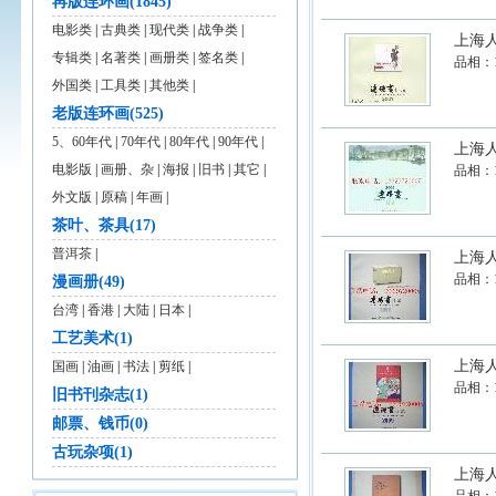
再版连环画(1845)
电影类
|
古典类
|
现代类
|
战争类
|
上海人
专辑类
|
名著类
|
画册类
|
签名类
|
品相：
外国类
|
工具类
|
其他类
|
老版连环画(525)
5、60年代
|
70年代
|
80年代
|
90年代
|
上海人
电影版
|
画册、杂
|
海报
|
旧书
|
其它
|
品相：
外文版
|
原稿
|
年画
|
茶叶、茶具(17)
普洱茶
|
上海人
品相：
漫画册(49)
台湾
|
香港
|
大陆
|
日本
|
工艺美术(1)
上海人
国画
|
油画
|
书法
|
剪纸
|
品相：
旧书刊杂志(1)
邮票、钱币(0)
古玩杂项(1)
上海人