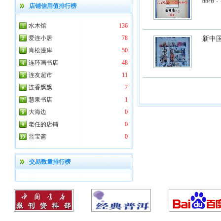
品相：
店铺信用值排行榜
水木馆
136
爱连小居
78
新中国
肖松漫库
50
连环画书店
48
连友超市
11
连香飘飘
7
慧泉书店
1
大海边
0
老任的店铺
0
晋宝斋
0
交易数量排行榜