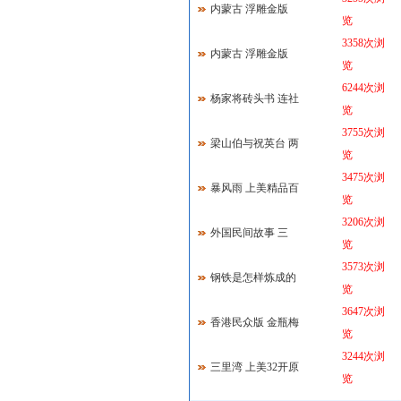
内蒙古 浮雕金版
览
3358次浏
内蒙古 浮雕金版
览
6244次浏
杨家将砖头书 连社
览
3755次浏
梁山伯与祝英台 两
览
3475次浏
暴风雨 上美精品百
览
3206次浏
外国民间故事 三
览
3573次浏
钢铁是怎样炼成的
览
3647次浏
香港民众版 金瓶梅
览
3244次浏
三里湾 上美32开原
览