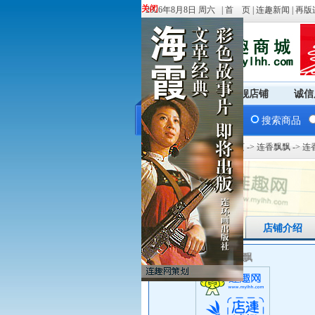
关闭
关闭
2026年8月8日 周六 |
首 页
|
连趣新闻
|
再版
商城首页
旗舰店铺
诚信
搜索商品
您现在的位置：
商城首页
->
连香飘飘
-> 
店铺首页
店铺介绍
连香飘飘