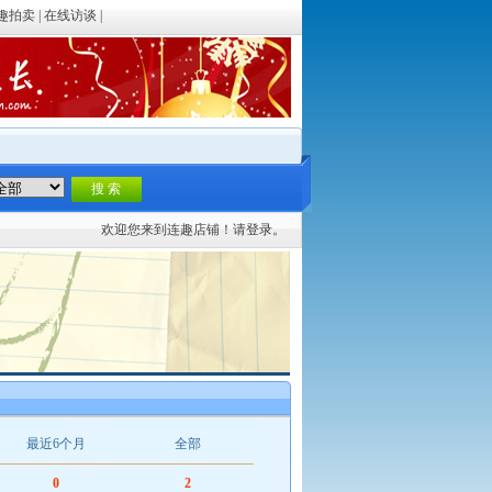
趣拍卖
|
在线访谈
|
欢迎您来到连趣店铺！请
登录。
最近6个月
全部
0
2