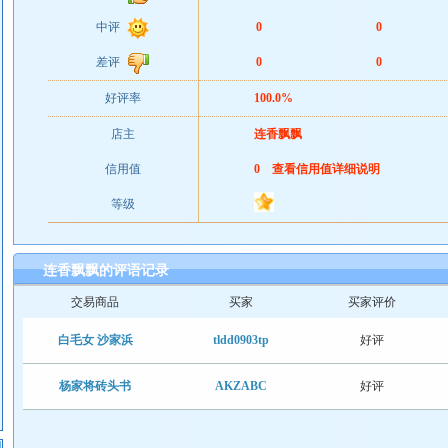
中评
0
0
差评
0
0
好评率
100.0%
店主
连香飘飘
信用值
0
查看信用值详细说明
等级
连香飘飘的评语记录
交易商品
买家
买家评价
白毛女 沙家浜
tldd0903tp
好评
杨家将砖头书
AKZABC
好评