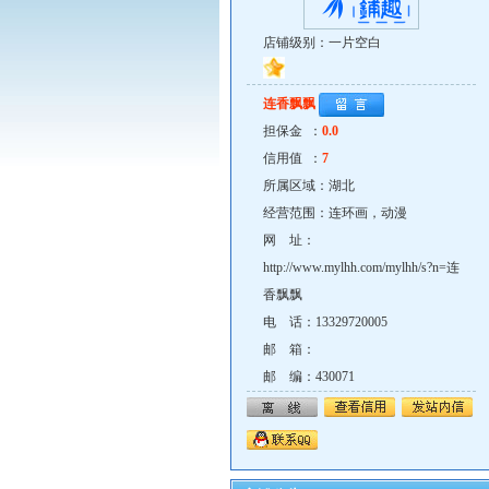
店铺级别：一片空白
连香飘飘
担保金 ：
0.0
信用值 ：
7
所属区域：湖北
经营范围：连环画，动漫
网 址：
http://www.mylhh.com/mylhh/s?n=连
香飘飘
电 话：13329720005
邮 箱：
邮 编：430071