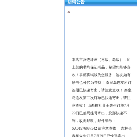
店铺公告
本店主营连环画（再版、老版），所
上架的书均保证书品，希望您能够喜
欢！掌柜将竭诚为您服务，连友如有
缺书也可代为寻找！ 秦皇岛连友所订
连册已快递寄出，请注意查收！ 秦皇
岛连友第二次订单已快递寄出，请注
意查收！ 山西榆社县王先生订单7月
29日已邮局挂号寄出，您那快递不
到，改走邮政，邮件编号：
SA01976087342 请注意查收！ 吉林长
春杨先生订单7月29日已快递寄出，