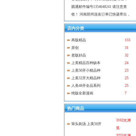
圆通邮件编号1354648241 请注意查
收！ 河南郑州连友订单已快递寄出，
圆通邮件编号1354648237 请注意查
收！ 郑州连友第二次订单8月13日已
店内分类
快递寄出，圆通邮件编号1354648240
再版精品
133
请注意查收！ 齐齐哈尔冯先生订单
原创
31
2011年3月3日已快递寄出，韵达邮件
老版好品
32
编号1200328329686 请注意查收！
上美精品百种缺本
24
上美50开小精品种
23
上美32开大精品种
25
人美48开全品系列
25
绝版全新漫画
7
热门商品
3102次浏
审头刺汤 上美50开
览
3255次浏