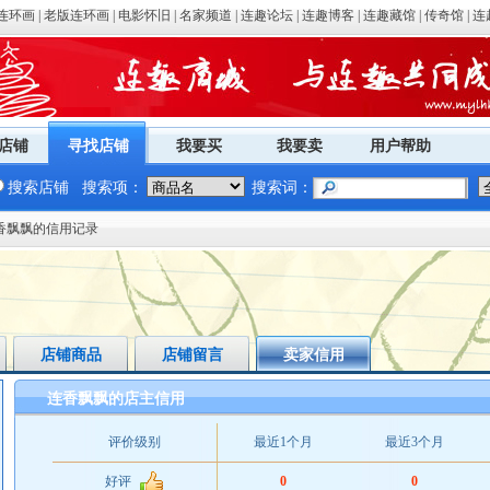
连环画
|
老版连环画
|
电影怀旧
|
名家频道
|
连趣论坛
|
连趣博客
|
连趣藏馆
|
传奇馆
|
连
店铺
寻找店铺
我要买
我要卖
用户帮助
搜索店铺
搜索项：
搜索词：
连香飘飘的信用记录
店铺商品
店铺留言
卖家信用
连香飘飘的店主信用
评价级别
最近1个月
最近3个月
好评
0
0