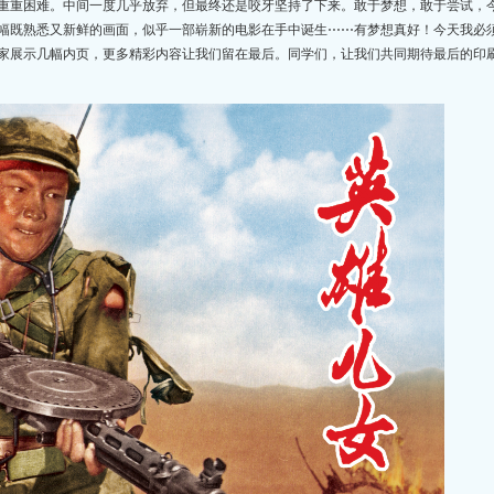
重重困难。中间一度几乎放弃，但最终还是咬牙坚持了下来。敢于梦想，敢于尝试，
⋯⋯
幅既熟悉又新鲜的画面，似乎一部崭新的电影在手中诞生
有梦想真好！
今天我必
家展示几幅内页，更多精彩内容让我们留在最后。同学们，让我们共同期待最后的印