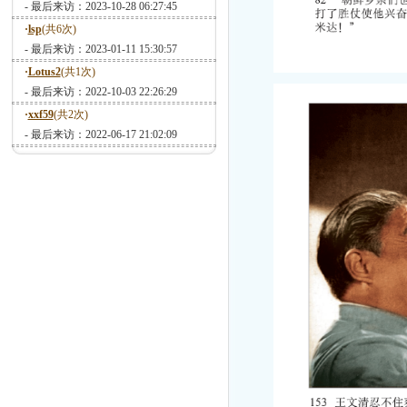
- 最后来访：2023-10-28 06:27:45
·
lsp
(共6次)
- 最后来访：2023-01-11 15:30:57
·
Lotus2
(共1次)
- 最后来访：2022-10-03 22:26:29
·
xxf59
(共2次)
- 最后来访：2022-06-17 21:02:09