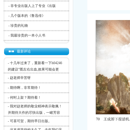
-
非专业出版人上了专业《出版
-
几个版本的《鲁迅传》
-
珍贵的礼物
-
我最珍贵的一本小人书
最新评论
-
十几年过来了，重新看一下h04246
的建议“图左右出血,效果可能会更
-
赵老师辛苦呀
-
期待啊，非常期待！
-
何时上架？期待着！
-
我对赵老师的敬业精神表示敬佩！
并期待大作的尽快出版，一睹芳容
-
可喜可贺，期待早日出版。
-
这本书等待的太久了。去年我们见