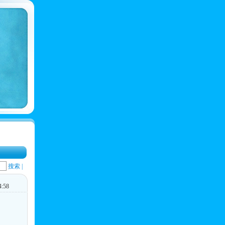
搜索
|
:58
，