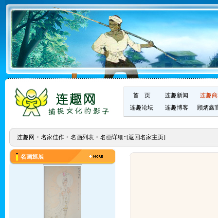
首 页
连趣新闻
连趣商
连趣论坛
连趣博客
顾炳鑫
连趣网
>
名家佳作
>
名画列表
>
名画详细::
[返回名家主页]
名画巡展