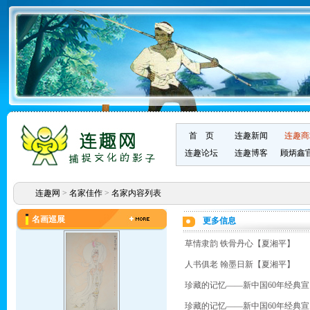
首 页
连趣新闻
连趣商
连趣论坛
连趣博客
顾炳鑫
连趣网
>
名家佳作
>
名家内容列表
名画巡展
更多信息
草情隶韵 铁骨丹心【夏湘平】
人书俱老 翰墨日新【夏湘平】
珍藏的记忆——新中国60年经典
珍藏的记忆——新中国60年经典