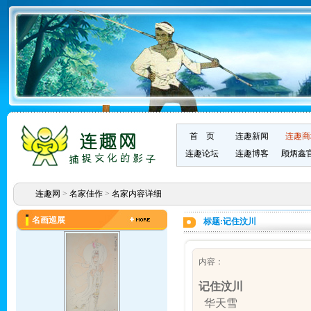
首 页
连趣新闻
连趣商
连趣论坛
连趣博客
顾炳鑫
连趣网
>
名家佳作
>
名家内容详细
名画巡展
标题:记住汶川
内容：
记住汶川
华天雪