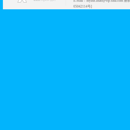
E-Mail：mylhh.zhao@vip.sina.
05042114号]