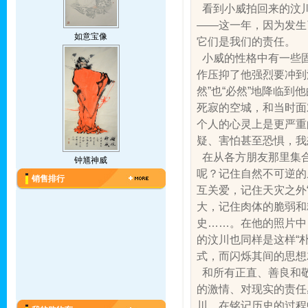
看到小威拍回来的汶川
——这一年，因为发生
如意宝像
它们是我们的责任。
小威的性格中有一些固
作压抑了他强烈要冲到
然”也“必然”地降临
死寂的空城，和当时面
个人的心灵上是更严重
疑、害怕甚至恐惧，我
在从各方朋友那里集合
钟馗神威
呢？记住自然不可逆的
销售排行
互关爱，记住天灾之外
大，记住肉体的脆弱和
史……。在他的照片中
的汶川也同样是这样“
式，而闪烁其间的思想
和所有正直、善良和敬
的激情、对现实的责任
川，在铭记历史的过程