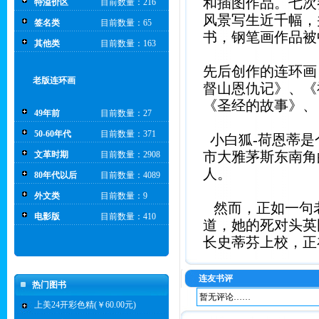
和插图作品。七次
特溢价区
目前数量：216
风景写生近千幅，
签名类
目前数量：65
书，钢笔画作品被
其他类
目前数量：163
先后创作的连环画
老版连环画
督山恩仇记》、《
《圣经的故事》、
49年前
目前数量：27
50-60年代
目前数量：371
小白狐-荷恩蒂是个
市大雅茅斯东南角
文革时期
目前数量：2908
人。
80年代以后
目前数量：4089
外文类
目前数量：9
然而，正如一句老
电影版
目前数量：410
道，她的死对头英
长史蒂芬上校，正
连友书评
热门图书
暂无评论……
上美24开彩色精(￥60.00元)