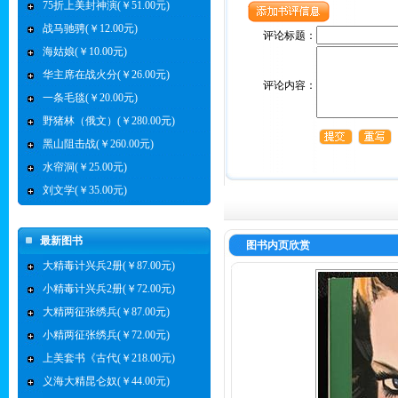
75折上美封神演(￥51.00元)
战马驰骋(￥12.00元)
评论标题：
海姑娘(￥10.00元)
华主席在战火分(￥26.00元)
评论内容：
一条毛毯(￥20.00元)
野猪林（俄文）(￥280.00元)
黑山阻击战(￥260.00元)
水帘洞(￥25.00元)
刘文学(￥35.00元)
最新图书
图书内页欣赏
大精毒计兴兵2册(￥87.00元)
小精毒计兴兵2册(￥72.00元)
大精两征张绣兵(￥87.00元)
小精两征张绣兵(￥72.00元)
上美套书《古代(￥218.00元)
义海大精昆仑奴(￥44.00元)