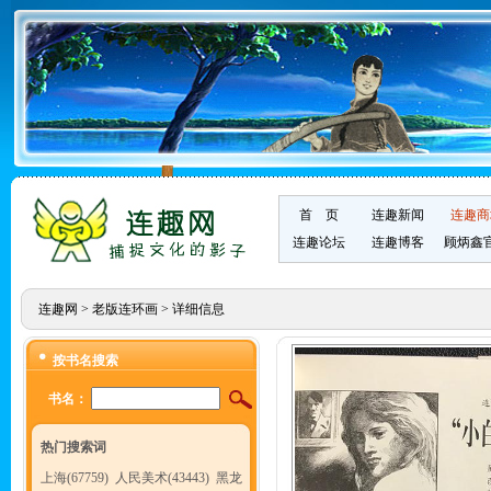
首 页
连趣新闻
连趣商
连趣论坛
连趣博客
顾炳鑫
连趣网
>
老版连环画
> 详细信息
按书名搜索
书名：
热门搜索词
上海(67759)
人民美术(43443)
黑龙