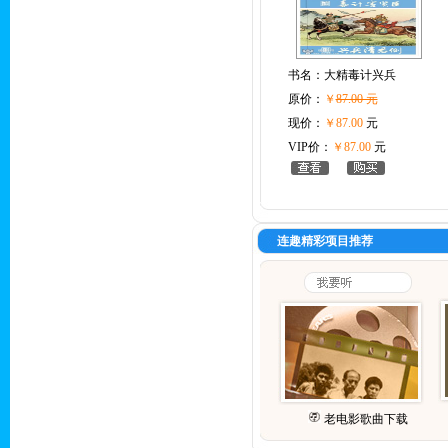
书名：
大精毒计兴兵
原价：
￥
87.00 元
现价：
￥87.00
元
VIP价：
￥87.00
元
连趣精彩项目推荐
老电影歌曲下载