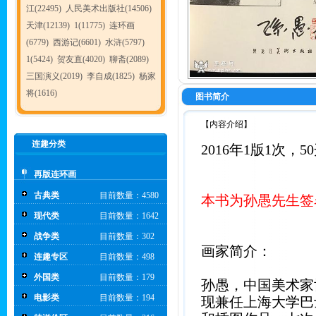
江(22495)
人民美术出版社(14506)
天津(12139)
1(11775)
连环画
(6779)
西游记(6601)
水浒(5797)
1(5424)
贺友直(4020)
聊斋(2089)
三国演义(2019)
李自成(1825)
杨家
将(1616)
图书简介
【内容介绍】
连趣分类
2016年1版1次，5
再版连环画
古典类
目前数量：4580
本书为孙愚先生签
现代类
目前数量：1642
战争类
目前数量：302
画家简介：
连趣专区
目前数量：498
外国类
目前数量：179
孙愚，中国美术家
电影类
目前数量：194
现兼任上海大学巴