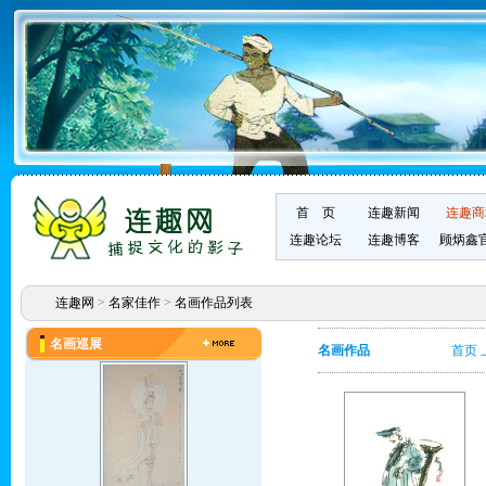
首 页
连趣新闻
连趣商
连趣论坛
连趣博客
顾炳鑫
连趣网
>
名家佳作
>
名画作品列表
名画巡展
名画作品
首页